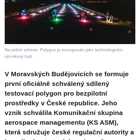
Na jedné adrese. Polygon je koncipován jako technologicko-
výcvikový hub.
V Moravských Budějovicích se formuje
první oficiálně schválený sdílený
testovací polygon pro bezpilotní
prostředky v České republice. Jeho
vznik schválila Komunikační skupina
aerospace managementu (KS ASM),
která sdružuje české regulační autority a