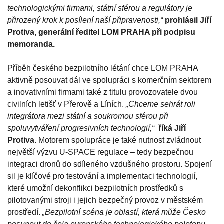
technologickými firmami, státní sférou a regulátory je
přirozený krok k posílení naší připravenosti,“
prohlásil Jiří
Protiva, generální ředitel LOM PRAHA při podpisu
memoranda.
Příběh českého bezpilotního létání chce LOM PRAHA
aktivně posouvat dál ve spolupráci s komerčním sektorem
a inovativními firmami také z titulu provozovatele dvou
civilních letišť v Přerově a Líních.
„Chceme sehrát roli
integrátora mezi státní a soukromou sférou při
spoluvytváření progresivních technologií,“
říká Jiří
Protiva.
Motorem spolupráce je také nutnost zvládnout
největší výzvu U-SPACE regulace – tedy bezpečnou
integraci dronů do sdíleného vzdušného prostoru. Spojení
sil je klíčové pro testování a implementaci technologií,
které umožní dekonflikci bezpilotních prostředků s
pilotovanými stroji i jejich bezpečný provoz v městském
prostředí.
„Bezpilotní scéna je oblastí, která může Česko