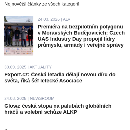
Nejnovější články ze všech kategorií
24.03. 2026 | ALV
Premiéra na bezpilotním polygonu
v Moravských Budějovicích: Czech
UAS Industry Day propojil lídry
průmyslu, armády i veřejné správy
30.09. 2025 | AKTUALITY
Export.cz: Česká letadla dělají novou díru do
světa, říká šéf letecké Asociace
24.08. 2025 | NEWSROOM
Glosa: česká stopa na palubách globálních
hráčů a volební schůze ALKP