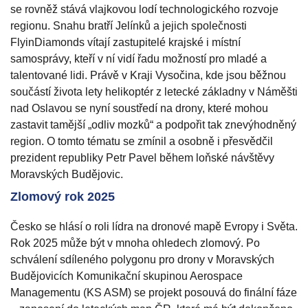
se rovněž stává vlajkovou lodí technologického rozvoje
regionu. Snahu bratří Jelínků a jejich společnosti
FlyinDiamonds vítají zastupitelé krajské i místní
samosprávy, kteří v ní vidí řadu možností pro mladé a
talentované lidi. Právě v Kraji Vysočina, kde jsou běžnou
součástí života lety helikoptér z letecké základny v Náměšti
nad Oslavou se nyní soustředí na drony, které mohou
zastavit tamější „odliv mozků“ a podpořit tak znevýhodněný
region. O tomto tématu se zmínil a osobně i přesvědčil
prezident republiky Petr Pavel během loňské návštěvy
Moravských Budějovic.
Zlomový rok 2025
Česko se hlásí o roli lídra na dronové mapě Evropy i Světa.
Rok 2025 může být v mnoha ohledech zlomový. Po
schválení sdíleného polygonu pro drony v Moravských
Budějovicích Komunikační skupinou Aerospace
Managementu (KS ASM) se projekt posouvá do finální fáze