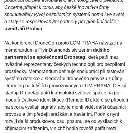
posunout do čela evropského technologického pelotonu.
Chceme přispět k tomu, aby české inovativní firmy
spoluutvářely vývoj bezpilotních systémů doma i ve světě,
a staly se respektovanými partnery pro globální hráče,“
uvedl Jiří Protiva.
Na konferenci DroneCon proto LOM PRAHA navázal na
memorandum s FlyinDiamonds stvrzením
dalšího
partnerství se společností Dronetag
, která patří mezi
hvězdné reprezentanty českých technologií pro bezpilotní
prostředky. Memorandum definuje spolupráci při testování
systémů detekce a sledování dronového provozu z dílny
Dronetag na letištích provozovaných LOM PRAHA. Český
startup Dronetag patří k absolutní světové špičce na poli
modulů Dálkové identifikace (Remote ID), které se připojují
na stroj a vysílají signály, aby je mohli vidět další účastníci
provozu a tím předejít srážkám a haváriím. Podnik nyní
rozvíjí další produktovou osu, posunul se od vysílacích k
přijímacím zařízením, v nichž hodlá rovněž patřit mezi