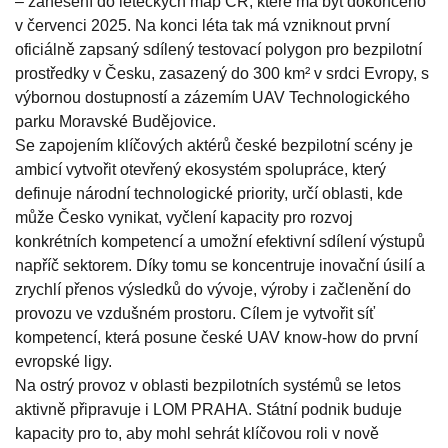
– zanesení do leteckých map ČR, které má být dokončeno
v červenci 2025. Na konci léta tak má vzniknout první
oficiálně zapsaný sdílený testovací polygon pro bezpilotní
prostředky v Česku, zasazený do 300 km² v srdci Evropy, s
výbornou dostupností a zázemím UAV Technologického
parku Moravské Budějovice.
Se zapojením klíčových aktérů české bezpilotní scény je
ambicí vytvořit otevřený ekosystém spolupráce, který
definuje národní technologické priority, určí oblasti, kde
může Česko vynikat, vyčlení kapacity pro rozvoj
konkrétních kompetencí a umožní efektivní sdílení výstupů
napříč sektorem. Díky tomu se koncentruje inovační úsilí a
zrychlí přenos výsledků do vývoje, výroby i začlenění do
provozu ve vzdušném prostoru. Cílem je vytvořit síť
kompetencí, která posune české UAV know-how do první
evropské ligy.
Na ostrý provoz v oblasti bezpilotních systémů se letos
aktivně připravuje i LOM PRAHA. Státní podnik buduje
kapacity pro to, aby mohl sehrát klíčovou roli v nově