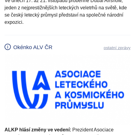
Ve dnech 17. až 21. listopadu proběhne Dubai Airshow,
jeden z nejprestižnějších leteckých veletrhů na světě, kde
se český letecký průmysl představí na společné národní
expozici.
Okénko ALV ČR
ostatní zprávy
ALKP hlásí změny ve vedení:
Prezident Asociace