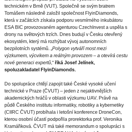
technickém v Brně (VUT). Společně se svým bratrem
Tomášem následně založil společnost FlyinDiamonds,
která v začátcích získala podporu vesmírného inkubátoru
ESA BIC provozovaném agenturou CzechInvest a uspěla s
drony na světových trzích. Dnes budují v Česku otevřený
ekosystém, který má rozhýbat vývoj autonomních
bezpilotních systémů. „
Polygon vytváří most mezi
výzkumem, výcvikem a reálným provozem – a otevírá cestu
nové generaci expertů
,“
říká Josef Jelínek,
spoluzakladatel FlyinDiamonds.
Do spolupráce chtějí zapojit také České vysoké učení
technické v Praze (ČVUT) – jeden z nejaktivnějších
akademických hráčů v oblasti výzkumu UAV. Právě na
půdě Českého institutu informatiky, robotiky a kybernetiky
(CIIRC ČVUT) probíhala i letošní konference DroneCon,
kterou osobní účastí podpořila prorektorka prof. Veronika
Kramářiková. ČVUT má také memorandum o spolupráci s