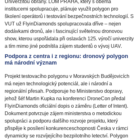
Univerzitou obrany. LOM PRAHA, který s oběma
institucemi spolupracuje, plánuje využít polygon pro
školení operátorů i testování bezpečnostních technologií. S
VUT už FlyinDiamonds spolupracovala dříve – nejen
dodávkami dronů, ale i fascinující světelnou dronovou
show, kterou uspořádala při oslavách 125. výročí univerzity
a tím mimo jiné podnítila zájem studentů o vývoj UAV.
Podpora z centra i z regionu: dronový polygon
má národní význam
Projekt testovacího polygonu v Moravských Budějovicích
má nejen technologický potenciál, ale i národní a
regionální přesah. Podporuje ho Ministerstvo dopravy,
jehož šéf Martin Kupka na konferenci DroneCon předal
FlyinDiamonds oficiální dopis o záměru (Letter of Intent).
Dokument potvrzuje zájem ministerstva o metodickou
spolupráci a podporu dalšího rozvoje projektu, který
přispěje k posílení konkurenceschopnosti Česka v rámci
dynamicky se rozvíjejícího bezpilotního letectví. Polygon