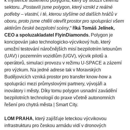
k myšlence sdíleného polygonu, který by sloužil celému
sektoru. „
Postavili jsme polygon, který vznikl z reálné
potřeby – vlastní, i té, kterou slyšíme od dalších hráčů v
oboru, proto jsme chtěli otevřít prostor pro spolupráci všem
aktérům české bezpilotní scény
,“
říká Tomáš Jelínek,
CEO a spoluzakladatel FlyinDiamonds.
Polygon je
koncipován jako technologicko-výcvikový hub, který
umožní testování náročnějších misí bezpilotním letounům
(UAV) i pozemním vozidlům (UGV), výcvik pilotů a
operátorů, simulaci provozu v režimu U-SPACE a zázemí
pro výzkum. Na jedné adrese tak v Moravských
Budějovicích vzniká prostor pro transfer know-how a
spolupráci mezi průmyslovými partnery, vývojáři a
inovátory i městy. Díky tomu polygon usnadní zavádění
bezpilotních technologií do praxe včetně autonomních
řešení pro chytrá města | Smart City.
LOM PRAHA
, který zajišťuje leteckou výcvikovou
infrastrukturu pro českou armádu vidí v dronových