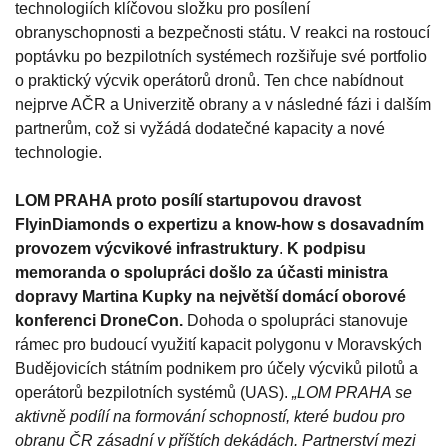
technologiích klíčovou složku pro posílení
obranyschopnosti a bezpečnosti státu. V reakci na rostoucí
poptávku po bezpilotních systémech rozšiřuje své portfolio
o praktický výcvik operátorů dronů. Ten chce nabídnout
nejprve AČR a Univerzitě obrany a v následné fázi i dalším
partnerům, což si vyžádá dodatečné kapacity a nové
technologie.
LOM PRAHA proto posílí startupovou dravost
FlyinDiamonds o expertizu a know-how s dosavadním
provozem výcvikové infrastruktury
.
K podpisu
memoranda o spolupráci došlo za účasti ministra
dopravy Martina Kupky na největší domácí oborové
konferenci DroneCon.
Dohoda o spolupráci stanovuje
rámec pro budoucí využití kapacit polygonu v Moravských
Budějovicích státním podnikem pro účely výcviků pilotů a
operátorů bezpilotních systémů (UAS).
„LOM PRAHA se
aktivně podílí na formování schopností, které budou pro
obranu ČR zásadní v příštích dekádách. Partnerství mezi