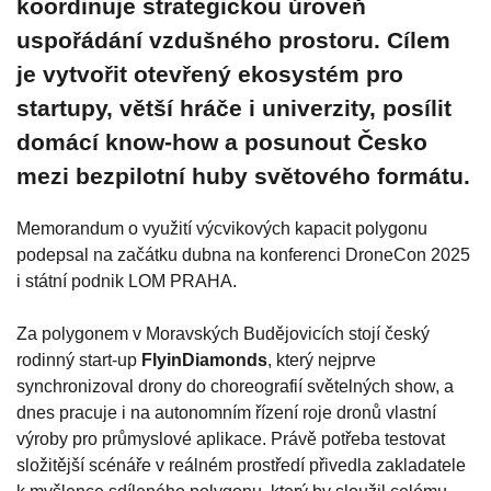
koordinuje strategickou úroveň
uspořádání vzdušného prostoru. Cílem
je vytvořit otevřený ekosystém pro
startupy, větší hráče i univerzity, posílit
domácí know-how a posunout Česko
mezi bezpilotní huby světového formátu.
Memorandum o využití výcvikových kapacit polygonu
podepsal na začátku dubna na konferenci DroneCon 2025
i státní podnik LOM PRAHA.
Za polygonem v Moravských Budějovicích stojí český
rodinný start-up
FlyinDiamonds
, který nejprve
synchronizoval drony do choreografií světelných show, a
dnes pracuje i na autonomním řízení roje dronů vlastní
výroby pro průmyslové aplikace. Právě potřeba testovat
složitější scénáře v reálném prostředí přivedla zakladatele