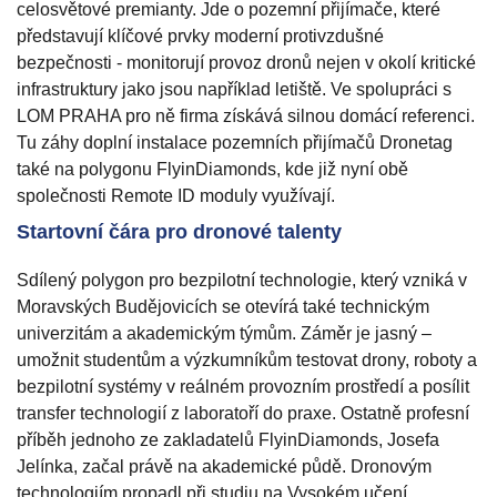
celosvětové premianty. Jde o pozemní přijímače, které
představují klíčové prvky moderní protivzdušné
bezpečnosti - monitorují provoz dronů nejen v okolí kritické
infrastruktury jako jsou například letiště. Ve spolupráci s
LOM PRAHA pro ně firma získává silnou domácí referenci.
Tu záhy doplní instalace pozemních přijímačů Dronetag
také na polygonu FlyinDiamonds, kde již nyní obě
společnosti Remote ID moduly využívají.
Startovní čára pro dronové talenty
Sdílený polygon pro bezpilotní technologie, který vzniká v
Moravských Budějovicích se otevírá také technickým
univerzitám a akademickým týmům. Záměr je jasný –
umožnit studentům a výzkumníkům testovat drony, roboty a
bezpilotní systémy v reálném provozním prostředí a posílit
transfer technologií z laboratoří do praxe. Ostatně profesní
příběh jednoho ze zakladatelů FlyinDiamonds, Josefa
Jelínka, začal právě na akademické půdě. Dronovým
technologiím propadl při studiu na Vysokém učení