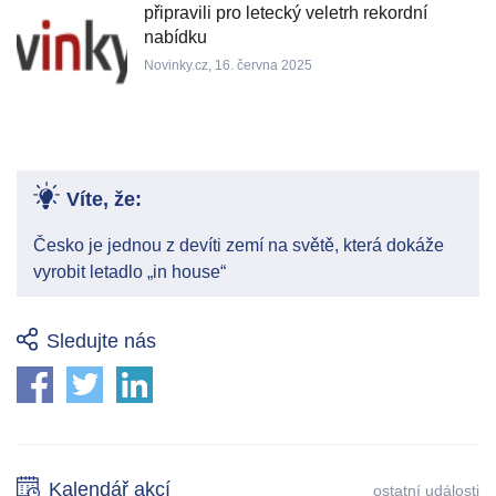
připravili pro letecký veletrh rekordní
nabídku
Novinky.cz, 16. června 2025
Víte, že:
Česko je jednou z devíti zemí na světě, která dokáže
vyrobit letadlo „in house“
Sledujte nás
Kalendář akcí
ostatní události