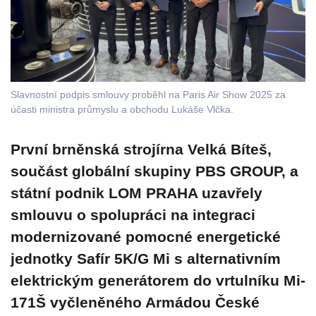
Slavnostní podpis smlouvy proběhl na Paris Air Show 2025 za
účasti ministra průmyslu a obchodu Lukáše Vlčka.
První brněnská strojírna Velká Bíteš,
součást globální skupiny PBS GROUP, a
státní podnik LOM PRAHA uzavřely
smlouvu o spolupráci na integraci
modernizované pomocné energetické
jednotky Safír 5K/G Mi s alternativním
elektrickým generátorem do vrtulníku Mi-
171Š vyčleněného Armádou České