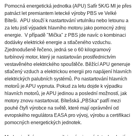
Pomocná energetická jednotka (APU) Safír 5K/G MI je přes
patnáct let premiantem letecké výroby PBS ve Velké
Bíteši. APU slouží k nastartování vrtulníku nebo letounu a
za letu jistí výpadek hlavního motoru jako pomocný zdroj
energie. V případě "Mička" z PBS jde navíc o kombinaci
dodávky elektrické energie a stlačeného vzduchu.
Zjednodušeně řečeno, jedná se o 60 kilogramový
turbínový motor, který je nastartován prostřednictvím
vestavěného elektrického spouštěče. Běžící APU generuje
stlačený vzduch a elektrickou energii pro napájení hlavních
elektrických palubních systémů. Po nastartování hlavních
motorů je APU vypnuta. Pokud za letu dojde k výpadku
hlavních motorů, je APU jedinou a poslední možností, jak
motory znovu nastartovat. Bítešská „PBSka“ patří mezi
pouhé čtyři výrobce na světě, které mají oprávnění od
evropského regulátora EASA pro vývoj, výrobu a certifikaci
pomocných energetických jednotek.