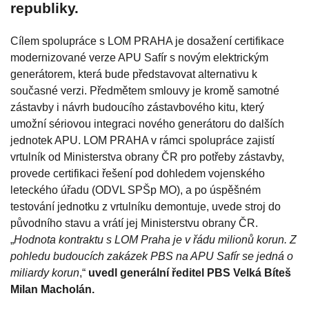
republiky.
Cílem spolupráce s LOM PRAHA je dosažení certifikace
modernizované verze APU Safír s novým elektrickým
generátorem, která bude představovat alternativu k
současné verzi. Předmětem smlouvy je kromě samotné
zástavby i návrh budoucího zástavbového kitu, který
umožní sériovou integraci nového generátoru do dalších
jednotek APU. LOM PRAHA v rámci spolupráce zajistí
vrtulník od Ministerstva obrany ČR pro potřeby zástavby,
provede certifikaci řešení pod dohledem vojenského
leteckého úřadu (ODVL SPŠp MO), a po úspěšném
testování jednotku z vrtulníku demontuje, uvede stroj do
původního stavu a vrátí jej Ministerstvu obrany ČR.
„
Hodnota kontraktu s LOM Praha je v řádu milionů korun. Z
pohledu budoucích zakázek PBS na APU Safír se jedná o
miliardy korun
,“
uvedl generální ředitel PBS Velká Bíteš
Milan Macholán.