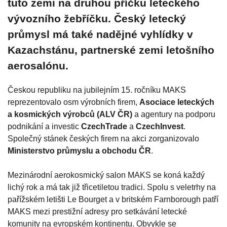
tuto zemi na druhou příčku leteckého
vývozního žebříčku. Český letecký
průmysl má také nadějné vyhlídky v
Kazachstánu, partnerské zemi letošního
aerosalónu.
Českou republiku na jubilejním 15. ročníku MAKS
reprezentovalo osm výrobních firem,
Asociace leteckých
a kosmických výrobců (ALV ČR)
a agentury na podporu
podnikání a investic
CzechTrade
a
CzechInvest
.
Společný stánek českých firem na akci zorganizovalo
Ministerstvo průmyslu a obchodu ČR
.
Mezinárodní aerokosmický salon MAKS se koná každý
lichý rok a má tak již třicetiletou tradici. Spolu s veletrhy na
pařížském letišti Le Bourget a v britském Farnborough patří
MAKS mezi prestižní adresy pro setkávání letecké
komunity na evropském kontinentu. Obvykle se