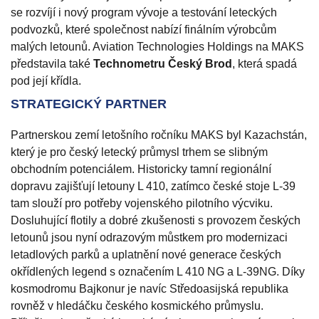
se rozvíjí i nový program vývoje a testování leteckých
podvozků, které společnost nabízí finálním výrobcům
malých letounů. Aviation Technologies Holdings na MAKS
představila také
Technometru Český Brod
, která spadá
pod její křídla.
STRATEGICKÝ PARTNER
Partnerskou zemí letošního ročníku MAKS byl Kazachstán,
který je pro český letecký průmysl trhem se slibným
obchodním potenciálem. Historicky tamní regionální
dopravu zajišťují letouny L 410, zatímco české stoje L-39
tam slouží pro potřeby vojenského pilotního výcviku.
Dosluhující flotily a dobré zkušenosti s provozem českých
letounů jsou nyní odrazovým můstkem pro modernizaci
letadlových parků a uplatnění nové generace českých
okřídlených legend s označením L 410 NG a L-39NG. Díky
kosmodromu Bajkonur je navíc Středoasijská republika
rovněž v hledáčku českého kosmického průmyslu.