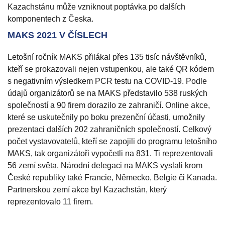
Kazachstánu může vzniknout poptávka po dalších
komponentech z Česka.
MAKS 2021 V ČÍSLECH
Letošní ročník MAKS přilákal přes 135 tisíc návštěvníků,
kteří se prokazovali nejen vstupenkou, ale také QR kódem
s negativním výsledkem PCR testu na COVID-19. Podle
údajů organizátorů se na MAKS představilo 538 ruských
společností a 90 firem dorazilo ze zahraničí. Online akce,
které se uskutečnily po boku prezenční účasti, umožnily
prezentaci dalších 202 zahraničních společností. Celkový
počet vystavovatelů, kteří se zapojili do programu letošního
MAKS, tak organizátoři vypočetli na 831. Ti reprezentovali
56 zemí světa. Národní delegaci na MAKS vyslali krom
České republiky také Francie, Německo, Belgie či Kanada.
Partnerskou zemí akce byl Kazachstán, který
reprezentovalo 11 firem.