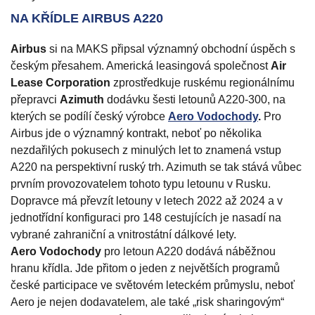
NA KŘÍDLE AIRBUS A220
Airbus
si na MAKS připsal významný obchodní úspěch s
českým přesahem. Americká leasingová společnost
Air
Lease Corporation
zprostředkuje ruskému regionálnímu
přepravci
Azimuth
dodávku šesti letounů A220-300, na
kterých se podílí český výrobce
Aero Vodochody
.
Pro
Airbus jde o významný kontrakt, neboť po několika
nezdařilých pokusech z minulých let to znamená vstup
A220 na perspektivní ruský trh. Azimuth se tak stává vůbec
prvním provozovatelem tohoto typu letounu v Rusku.
Dopravce má převzít letouny v letech 2022 až 2024 a v
jednotřídní konfiguraci pro 148 cestujících je nasadí na
vybrané zahraniční a vnitrostátní dálkové lety.
Aero Vodochody
pro letoun A220 dodává náběžnou
hranu křídla. Jde přitom o jeden z největších programů
české participace ve světovém leteckém průmyslu, neboť
Aero je nejen dodavatelem, ale také „risk sharingovým“