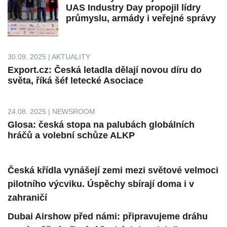
UAS Industry Day propojil lídry
průmyslu, armády i veřejné správy
30.09. 2025 | AKTUALITY
Export.cz: Česká letadla dělají novou díru do
světa, říká šéf letecké Asociace
24.08. 2025 | NEWSROOM
Glosa: česká stopa na palubách globálních
hráčů a volební schůze ALKP
Česká křídla vynášejí zemi mezi světové velmoci
pilotního výcviku. Úspěchy sbírají doma i v
zahraničí
Dubai Airshow před námi: připravujeme dráhu