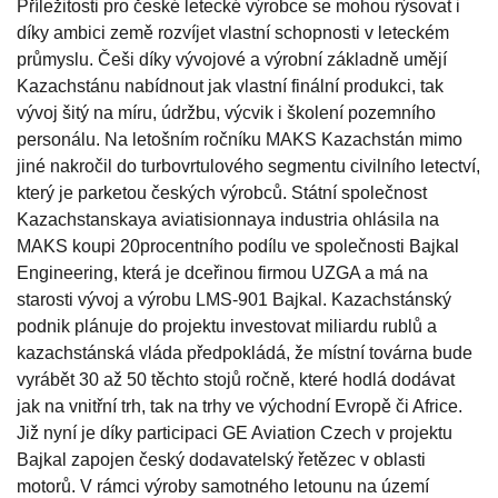
Příležitosti pro české letecké výrobce se mohou rýsovat i
díky ambici země rozvíjet vlastní schopnosti v leteckém
průmyslu. Češi díky vývojové a výrobní základně umějí
Kazachstánu nabídnout jak vlastní finální produkci, tak
vývoj šitý na míru, údržbu, výcvik i školení pozemního
personálu. Na letošním ročníku MAKS Kazachstán mimo
jiné nakročil do turbovrtulového segmentu civilního letectví,
který je parketou českých výrobců. Státní společnost
Kazachstanskaya aviatisionnaya industria ohlásila na
MAKS koupi 20procentního podílu ve společnosti Bajkal
Engineering, která je dceřinou firmou UZGA a má na
starosti vývoj a výrobu LMS-901 Bajkal. Kazachstánský
podnik plánuje do projektu investovat miliardu rublů a
kazachstánská vláda předpokládá, že místní továrna bude
vyrábět 30 až 50 těchto stojů ročně, které hodlá dodávat
jak na vnitřní trh, tak na trhy ve východní Evropě či Africe.
Již nyní je díky participaci GE Aviation Czech v projektu
Bajkal zapojen český dodavatelský řetězec v oblasti
motorů. V rámci výroby samotného letounu na území