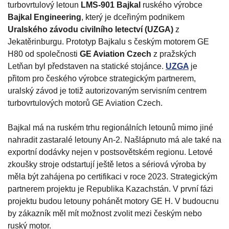
turbovrtulový letoun
LMS-901 Bajkal
ruského výrobce
Bajkal Engineering
, který je dceřiným podnikem
Uralského závodu civilního letectví (UZGA)
z
Jekatěrinburgu. Prototyp Bajkalu s českým motorem GE
H80 od společnosti
GE Aviation Czech
z pražských
Letňan byl představen na statické stojánce.
UZGA
je
přitom pro českého výrobce strategickým partnerem,
uralský závod je totiž autorizovaným servisním centrem
turbovrtulových motorů GE Aviation Czech.
Bajkal má na ruském trhu regionálních letounů mimo jiné
nahradit zastaralé letouny An-2. Našlápnuto má ale také na
exportní dodávky nejen v postsovětském regionu. Letové
zkoušky stroje odstartují ještě letos a sériová výroba by
měla být zahájena po certifikaci v roce 2023. Strategickým
partnerem projektu je Republika Kazachstán. V první fázi
projektu budou letouny pohánět motory GE H. V budoucnu
by zákazník měl mít možnost zvolit mezi českým nebo
ruský motor.