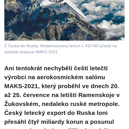
Z Česka do Ruska. Modernizovaný letoun L 410 NG přistál na
statické stojánce MAKS-2021.
Ani tentokrát nechyběli čeští letečtí
výrobci na aerokosmickém salónu
MAKS-2021, který proběhl ve dnech 20.
až 25. července na letišti Ramenskoje v
Žukovském, nedaleko ruské metropole.
Český letecký export do Ruska loni
přesáhl čtyř miliardy korun a posunul