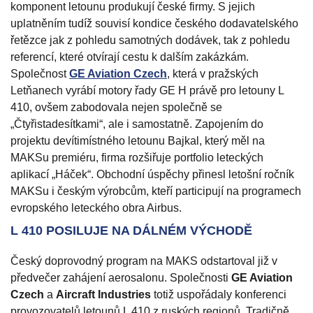
komponent letounu produkují české firmy. S jejich
uplatněním tudíž souvisí kondice českého dodavatelského
řetězce jak z pohledu samotných dodávek, tak z pohledu
referencí, které otvírají cestu k dalším zakázkám.
Společnost
GE Aviation Czech
, která v pražských
Letňanech vyrábí motory řady GE H právě pro letouny L
410, ovšem zabodovala nejen společně se
„Čtyřistadesítkami“, ale i samostatně. Zapojením do
projektu devítimístného letounu Bajkal, který měl na
MAKSu premiéru, firma rozšiřuje portfolio leteckých
aplikací „Háček“. Obchodní úspěchy přinesl letošní ročník
MAKSu i českým výrobcům, kteří participují na programech
evropského leteckého obra Airbus.
L 410 POSILUJE NA DÁLNÉM VÝCHODĚ
Český doprovodný program na MAKS odstartoval již v
předvečer zahájení aerosalonu. Společnosti
GE Aviation
Czech
a
Aircraft Industries
totiž uspořádaly konferenci
provozovatelů letounů L 410 z ruských regionů. Tradičně