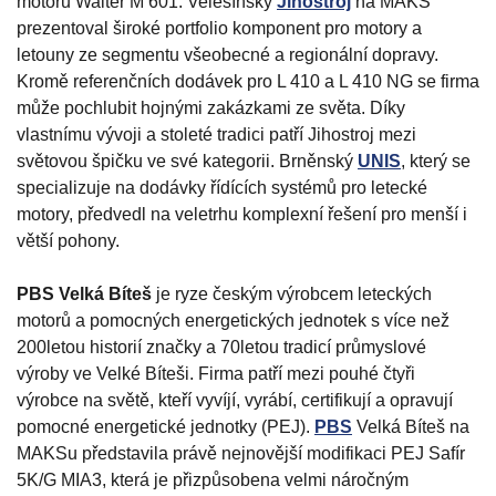
motorů Walter M 601. Velešínský
Jihostroj
na MAKS
prezentoval široké portfolio komponent pro motory a
letouny ze segmentu všeobecné a regionální dopravy.
Kromě referenčních dodávek pro L 410 a L 410 NG se firma
může pochlubit hojnými zakázkami ze světa. Díky
vlastnímu vývoji a stoleté tradici patří Jihostroj mezi
světovou špičku ve své kategorii. Brněnský
UNIS
, který se
specializuje na dodávky řídících systémů pro letecké
motory, předvedl na veletrhu komplexní řešení pro menší i
větší pohony.
PBS Velká Bíteš
je ryze českým výrobcem leteckých
motorů a pomocných energetických jednotek s více než
200letou historií značky a 70letou tradicí průmyslové
výroby ve Velké Bíteši. Firma patří mezi pouhé čtyři
výrobce na světě, kteří vyvíjí, vyrábí, certifikují a opravují
pomocné energetické jednotky (PEJ).
PBS
Velká Bíteš na
MAKSu představila právě nejnovější modifikaci PEJ Safír
5K/G MIA3, která je přizpůsobena velmi náročným