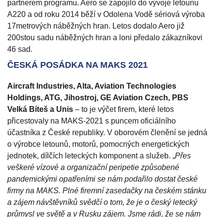
partnerem programu. Aero se zapojilo do vývoje letounu
A220 a od roku 2014 běží v Odolena Vodě sériová výroba
17metrových náběžných hran. Letos dodalo Aero již
200stou sadu náběžných hran a loni předalo zákazníkovi
46 sad.
ČESKÁ POSÁDKA NA MAKS 2021
Aircraft Industries, Alta, Aviation Technologies
Holdings, ATG, Jihostroj, GE Aviation Czech, PBS
Velká Bíteš a Unis
– to je výčet firem, které letos
přicestovaly na MAKS-2021 s puncem oficiálního
účastníka z České republiky. V oborovém členění se jedná
o výrobce letounů, motorů, pomocných energetických
jednotek, dílčích leteckých komponent a služeb. „
Přes
veškeré vízové a organizační peripetie způsobené
pandemickými opatřeními se nám podařilo dostat české
firmy na MAKS. Plné firemní zasedačky na českém stánku
a zájem návštěvníků svědčí o tom, že je o český letecký
průmysl ve světě a v Rusku zájem. Jsme rádi, že se nám