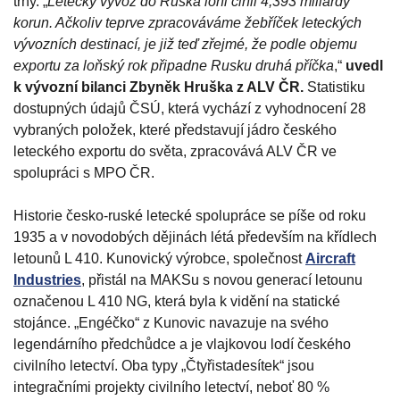
trhy. „
Letecký vývoz do Ruska loni činil 4,393 miliardy
korun. Ačkoliv teprve zpracováváme žebříček leteckých
vývozních destinací, je již teď zřejmé, že podle objemu
exportu za loňský rok připadne Rusku druhá příčka
,“
uvedl
k vývozní bilanci Zbyněk Hruška z ALV ČR.
Statistiku
dostupných údajů ČSÚ, která vychází z vyhodnocení 28
vybraných položek, které představují jádro českého
leteckého exportu do světa, zpracovává ALV ČR ve
spolupráci s MPO ČR.
Historie česko-ruské letecké spolupráce se píše od roku
1935 a v novodobých dějinách létá především na křídlech
letounů L 410. Kunovický výrobce, společnost
Aircraft
Industries
, přistál na MAKSu s novou generací letounu
označenou L 410 NG, která byla k vidění na statické
stojánce. „Engéčko“ z Kunovic navazuje na svého
legendárního předchůdce a je vlajkovou lodí českého
civilního letectví. Oba typy „Čtyřistadesítek“ jsou
integračními projekty civilního letectví, neboť 80 %