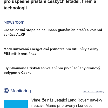
pro úspěšné přistání českých letadel, firem a
technologií
Newsroom
Glosa: česká stopa na palubách globálních hráčů a volební
schůze ALKP
Modernizovaná energetická jednotka pro vrtulníky z dílny
PBS míří k certifikaci
FlyinDiamonds získali schválení pro první sdílený dronový
polygon v Česku
Monitoring
ostatní zprávy
Víme, že nás „létající Land Rover“ navěky
neuživí. Máme připravený i koncept