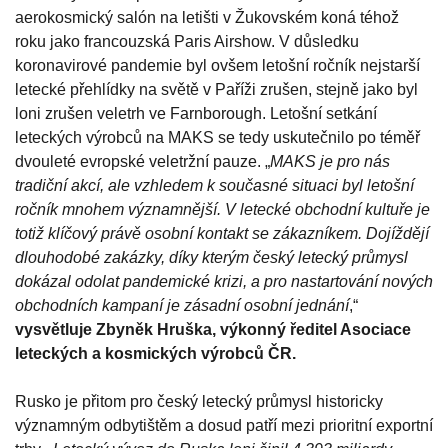
aerokosmický salón na letišti v Žukovském koná téhož
roku jako francouzská Paris Airshow. V důsledku
koronavirové pandemie byl ovšem letošní ročník nejstarší
letecké přehlídky na světě v Paříži zrušen, stejně jako byl
loni zrušen veletrh ve Farnborough. Letošní setkání
leteckých výrobců na MAKS se tedy uskutečnilo po téměř
dvouleté evropské veletržní pauze. „
MAKS je pro nás
tradiční akcí, ale vzhledem k současné situaci byl letošní
ročník mnohem významnější. V letecké obchodní kultuře je
totiž klíčový právě osobní kontakt se zákazníkem. Dojíždějí
dlouhodobé zakázky, díky kterým český letecký průmysl
dokázal odolat pandemické krizi, a pro nastartování nových
obchodních kampaní je zásadní osobní jednání
,“
vysvětluje Zbyněk Hruška, výkonný ředitel Asociace
leteckých a kosmických výrobců ČR.
Rusko je přitom pro český letecký průmysl historicky
významným odbytištěm a dosud patří mezi prioritní exportní