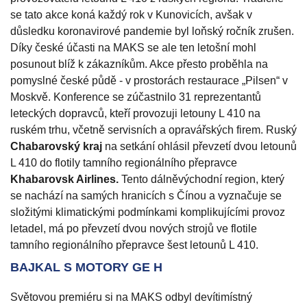
se tato akce koná každý rok v Kunovicích, avšak v
důsledku koronavirové pandemie byl loňský ročník zrušen.
Díky české účasti na MAKS se ale ten letošní mohl
posunout blíž k zákazníkům. Akce přesto proběhla na
pomyslné české půdě - v prostorách restaurace „Pilsen“ v
Moskvě. Konference se zúčastnilo 31 reprezentantů
leteckých dopravců, kteří provozuji letouny L 410 na
ruském trhu, včetně servisních a opravářských firem. Ruský
Chabarovský kraj
na setkání ohlásil převzetí dvou letounů
L 410 do flotily tamního regionálního přepravce
Khabarovsk Airlines.
Tento dálněvýchodní region, který
se nachází na samých hranicích s Čínou a vyznačuje se
složitými klimatickými podmínkami komplikujícími provoz
letadel, má po převzetí dvou nových strojů ve flotile
tamního regionálního přepravce šest letounů L 410.
BAJKAL S MOTORY GE H
Světovou premiéru si na MAKS odbyl devítimístný