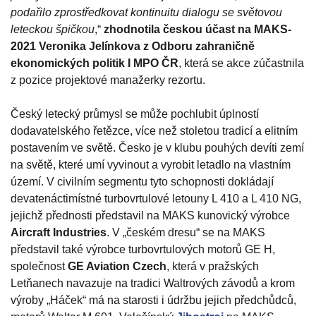
podařilo zprostředkovat kontinuitu dialogu se světovou
leteckou špičkou
,“
zhodnotila českou účast na MAKS-
2021 Veronika Jelínkova z Odboru zahraničně
ekonomických politik I MPO ČR
, která se akce zúčastnila
z pozice projektové manažerky rezortu.
Český letecký průmysl se může pochlubit úplností
dodavatelského řetězce, více než stoletou tradicí a elitním
postavením ve světě. Česko je v klubu pouhých devíti zemí
na světě, které umí vyvinout a vyrobit letadlo na vlastním
území. V civilním segmentu tyto schopnosti dokládají
devatenáctimístné turbovrtulové letouny L 410 a L 410 NG,
jejichž přednosti představil na MAKS kunovický výrobce
Aircraft Industries
. V „českém dresu“ se na MAKS
představil také výrobce turbovrtulových motorů GE H,
společnost
GE Aviation Czech
, která v pražských
Letňanech navazuje na tradici Waltrových závodů a krom
výroby „Háček“ má na starosti i údržbu jejich předchůdců,