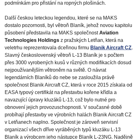
podmínkám pro přistání na ropných plošinách.
Další českou leteckou legendou, které se na MAKS
dostalo pozornosti, byl větroň Blaník, jehož novou kapitolu
působení představila na MAKS společnost
Aviation
Technologies Holdings
z pražských Letňan, která na
veletrhu reprezentovala dceřinou firmu
Blanik Aircraft CZ
.
Slavný československý větroň L-13 Blaník je s počtem
přes 3000 vyrobených kusů v různých modifikacích dosud
nejpoužívanějším větroněm na světě. O návrat
legendárních Blaníků do nebe se zasloužila právě
společnost Blanik Aircraft CZ, která v roce 2015 získala od
EASA typový certifikát na přestavbu kořene křídla a
navazující úpravy kluzáků L-13, což bylo nutné pro
obnovení jejich provozuschopnosti. V současné době
probíhají přestavby ve výrobních halách Blanik Aircraft CZ
v Letňanech naplno. Společnost je zároveň servisní
organizací všech dříve vyráběných typů kluzáku L-13
Blaník a výrobcem jeho nástupce Blaník L-23NG. Nadějně