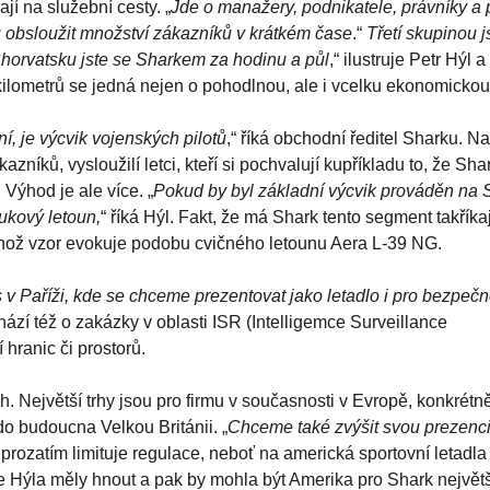
ají na služební cesty. „
Jde o manažery, podnikatele, právníky a 
u obsloužit množství zákazníků v krátkém čase
.“
Třetí skupinou j
Chorvatsku jste se Sharkem za hodinu a půl
,“ ilustruje Petr Hýl 
kilometrů se jedná nejen o pohodlnou, ale i vcelku ekonomickou
í, je výcvik vojenských pilotů
,“ říká obchodní ředitel Sharku. 
níků, vysloužilí letci, kteří si pochvalují kupříkladu to, že Sha
 Výhod je ale více. „
Pokud by byl základní výcvik prováděn na 
ukový letoun,
“ říká Hýl. Fakt, že má Shark tento segment takříkaj
jehož vzor evokuje podobu cvičného letounu Aera L-39 NG.
 v Paříži, kde se chceme prezentovat jako letadlo i pro bezpečn
hází též o zakázky v oblasti ISR (Intelligemce Surveillance
hranic či prostorů.
ch. Největší trhy jsou pro firmu v současnosti v Evropě, konkré
 do budoucna Velkou Británii. „
Chceme také zvýšit svou prezenc
t prozatím limituje regulace, neboť na americká sportovní letadla
le Hýla měly hnout a pak by mohla být Amerika pro Shark největ