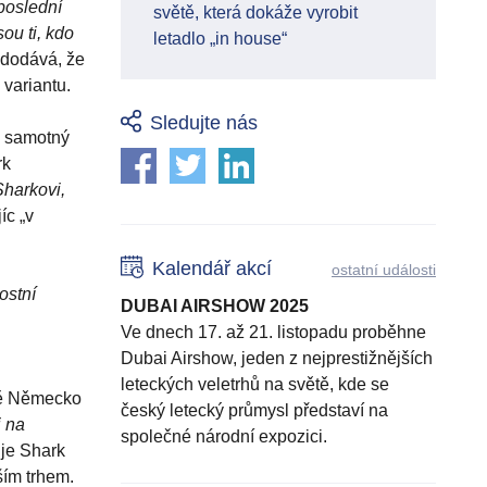
poslední
světě, která dokáže vyrobit
sou ti, kdo
letadlo „in house“
a dodává, že
 variantu.
Sledujte nás
Na samotný
rk
Sharkovi,
íc „v
Kalendář akcí
ostatní události
ostní
DUBAI AIRSHOW 2025
Ve dnech 17. až 21. listopadu proběhne
Dubai Airshow, jeden z nejprestižnějších
leteckých veletrhů na světě, kde se
tně Německo
český letecký průmysl představí na
i na
společné národní expozici.
 je Shark
ším trhem.