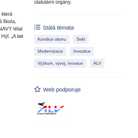
statutární orgány.
 která
á škola,
Stálá témata
 NAVY létal
 Hýl. „
A tak
Kondice oboru
Svět
Modernizace
Investice
Výzkum, vývoj, inovace
ALV
Web podporuje