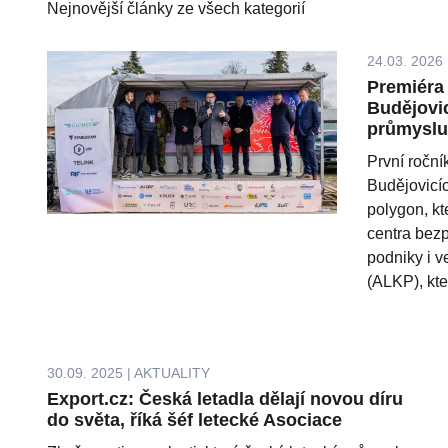
Nejnovější články ze všech kategorií
24.03. 2026 
Premiéra
Budějovic
průmyslu,
První ročn
Budějovicíc
polygon, k
centra bezp
podniky i 
(ALKP), kter
30.09. 2025 | AKTUALITY
Export.cz: Česká letadla dělají novou díru
do světa, říká šéf letecké Asociace