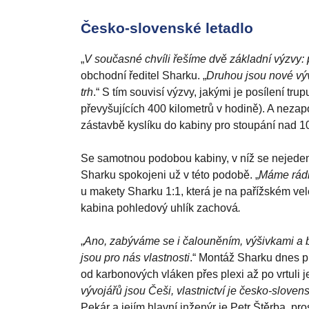
Česko-slovenské letadlo
„
V současné chvíli řešíme dvě základní výzvy: p
obchodní ředitel Sharku. „
Druhou jsou nové vývo
trh
.“ S tím souvisí výzvy, jakými je posílení tru
převyšujících 400 kilometrů v hodině). A neza
zástavbě kyslíku do kabiny pro stoupání nad 10 t
Se samotnou podobou kabiny, v níž se nejeden zák
Sharku spokojeni už v této podobě. „
Máme rádi 
u makety Sharku 1:1, která je na pařížském ve
kabina pohledový uhlík zachová
.
„
Ano, zabýváme se i čalouněním, výšivkami a b
jsou pro nás vlastnosti
.“ Montáž Sharku dnes p
od karbonových vláken přes plexi až po vrtuli j
vývojářů jsou Češi, vlastnictví je česko-sloven
Pekár a jejím hlavní inženýr je Petr Štěrba, pr