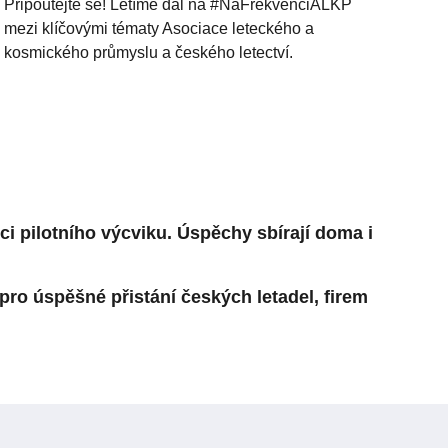
Připoutejte se! Letíme dál na #NaFrekvenciALKP
mezi klíčovými tématy Asociace leteckého a
kosmického průmyslu a českého letectví.
i pilotního výcviku. Úspěchy sbírají doma i
ro úspěšné přistání českých letadel, firem