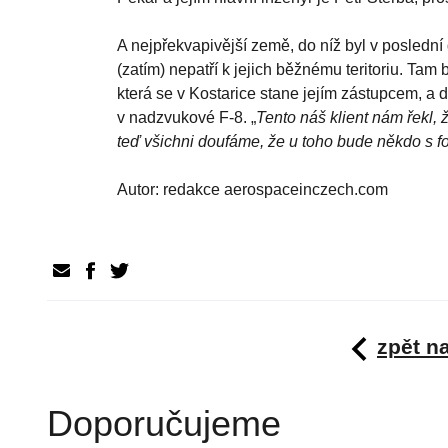
A nejpřekvapivější země, do níž byl v posledn
(zatím) nepatří k jejich běžnému teritoriu. Tam 
která se v Kostarice stane jejím zástupcem, a d
v nadzvukové F-8. „
Tento náš klient nám řekl, 
teď všichni doufáme, že u toho bude někdo s 
Autor: redakce aerospaceinczech.com
zpět n
Doporučujeme