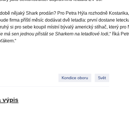
í době nějaký Shark prodán? Pro Petra Hýla rozhodně Kostarika,
bude firma příští měsíc dodávat dvě letadla: první dostane leteck
ruhý si pro sebe koupil místní bývalý americký stíhač, který pro
že má sen jednou přistát se Sharkem na letadlové lodi
,“ říká Petr
foťákem
.“
Kondice oboru
Svět
a výpis