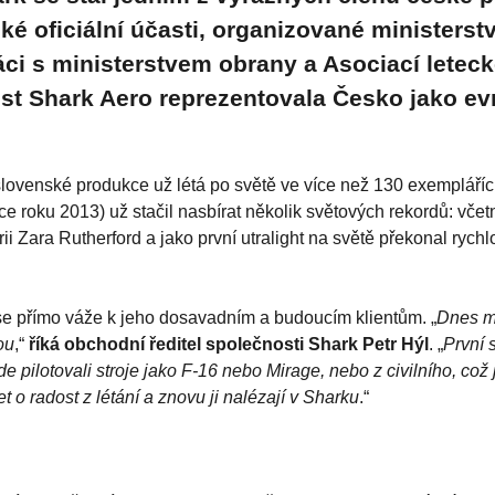
ké oficiální účasti, organizované ministers
ci s ministerstvem obrany a Asociací letec
t Shark Aero reprezentovala Česko jako e
lovenské produkce už létá po světě ve více než 130 exempláříc
ace roku 2013) už stačil nasbírat několik světových rekordů: včet
rii Zara Rutherford a jako první utralight na světě překonal rychl
 se přímo váže k jeho dosavadním a budoucím klientům. „
Dnes m
ou
,“
říká obchodní ředitel společnosti Shark Petr Hýl
. „
První 
kde pilotovali stroje jako F-16 nebo Mirage, nebo z civilního, což
zet o radost z létání a znovu ji nalézají v Sharku
.“