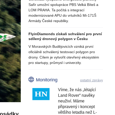
Safír umožní spolupráce PBS Velká Bíteš a
LOM PRAHA. Ta počítá s integrací
modernizované APU do vrtulníků Mi-171Š
Armády České republiky.
FlyinDiamonds získali schválení pro první
sdílený dronový polygon v Česku
V Moravských Budějovicích vzniká první
oficiálně schválený testovací polygon pro
drony. Cílem je vytvořit otevřený ekosystém
pro startupy, průmysl i univerzity.
Monitoring
ostatní zprávy
Víme, že nás „létající
Land Rover“ navěky
neuživí. Máme
připravený i koncept
většího letadla než L-
posádky