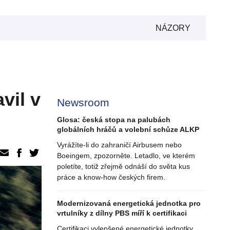
NÁZORY
vil v
Newsroom
Glosa: česká stopa na palubách
globálních hráčů a volební schůze ALKP
Vyrážíte-li do zahraničí Airbusem nebo
Boeingem, zpozorněte. Letadlo, ve kterém
poletíte, totiž zřejmě odnáší do světa kus
práce a know-how českých firem.
Modernizovaná energetická jednotka pro
vrtulníky z dílny PBS míří k certifikaci
Certifikaci vylepšené energetické jednotky