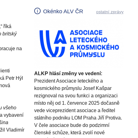
Okénko ALV ČR
ostatní zprávy
,“ říká
 britský
pracuje na
ienti
ALKP hlásí změny ve vedení:
íká Petr Hýl
Prezident Asociace leteckého a
 nová
kosmického průmyslu Josef Kašpar
rezignoval na svou funkci a organizaci
místo něj od 1. července 2025 dočasně
ru všeho
vede viceprezident asociace a ředitel
na vybavení
státního podniku LOM Praha Jiří Protiva.
šina
V čele asociace bude do podzimní
žil Vladimír
členské schůze, která zvolí nové