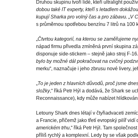
Druhou skupinu tvoří lidé, kteří ultralight použív
dobou také IT experty, kteří s letadlem dokážo
kupují Sharka pro volný čas a pro zábavu. „V 
s průměrnou spotřebou benzínu 7 litrů na 100 
„
Čtvrtou kategorií, na kterou se zaměřujeme nyn
nápad firmu přivedla zmíněná první skupina zákaz
disponuje side-stickem – stejně jako stroj F-16.
bylo by možné dál pokračovat na cvičný podzv
merku“, naznačuje i jeho zbrusu nové livery, 
„
To je jeden z hlavních důvodů, proč jsme dnes
složky
,“ říká Petr Hýl a dodává, že Shark se uc
Reconnaissance), kdy může nabízet hlídkování 
Letouny Shark dnes létají v čtyřiadvaceti zemí
a Francie, přičemž jako třetí evropský pilíř vidí
americkém trhu
,“ říká Petr Hýl. Tam společnos
příliš rychlý a komplexní. Ledy by se však pod