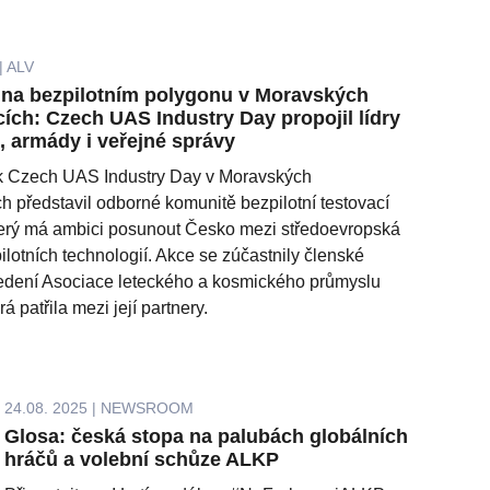
| ALV
 na bezpilotním polygonu v Moravských
ích: Czech UAS Industry Day propojil lídry
 armády i veřejné správy
ík Czech UAS Industry Day v Moravských
h představil odborné komunitě bezpilotní testovací
terý má ambici posunout Česko mezi středoevropská
ilotních technologií. Akce se zúčastnily členské
vedení Asociace leteckého a kosmického průmyslu
á patřila mezi její partnery.
24.08. 2025 | NEWSROOM
Glosa: česká stopa na palubách globálních
hráčů a volební schůze ALKP