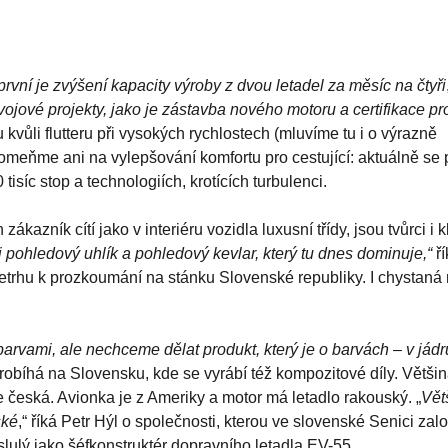
rvní je zvýšení kapacity výroby z dvou letadel za měsíc na čtyři
jové projekty, jako je zástavba nového motoru a certifikace pro
pu kvůli flutteru při vysokých rychlostech (mluvíme tu i o výrazně
pomeňme ani na vylepšování komfortu pro cestující: aktuálně se 
isíc stop a technologiích, krotících turbulenci.
azník cítí jako v interiéru vozidla luxusní třídy, jsou tvůrci i kl
pohledový uhlík a pohledový kevlar, který tu dnes dominuje,“
ř
letrhu k prozkoumání na stánku Slovenské republiky. I chystaná
arvami, ale nechceme dělat produkt, který je o barvách – v jád
robíhá na Slovensku, kde se vyrábí též kompozitové díly. Větši
e česká. Avionka je z Ameriky a motor má letadlo rakouský. „
Vět
ské
,“ říká Petr Hýl o společnosti, kterou ve slovenské Senici zalo
oslulý jako šéfkonstruktér dopravního letadla EV-55.