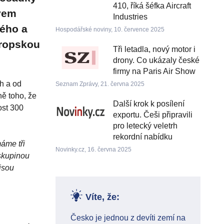
410, říká šéfka Aircraft
tvem
Industries
kého a
Hospodářské noviny, 10. července 2025
vropskou
Tři letadla, nový motor i
drony. Co ukázaly české
firmy na Paris Air Show
h a od
Seznam Zprávy, 21. června 2025
ně toho, že
Další krok k posílení
ost 300
exportu. Češi připravili
pro letecký veletrh
rekordní nabídku
áme tři
Novinky.cz, 16. června 2025
skupinou
 jsou
Víte, že:
Česko je jednou z devíti zemí na