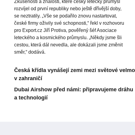
Zkušenosti a znalosti, které český letecký průmysl
rozvíjel od první republiky nebo ještě dřívější doby,
se neztratily. „Vše se podařilo znovu nastartovat,
české firmy oživily své schopnosti,“ řekl v rozhovoru
pro Export.cz Jiří Protiva, pověřený šéf Asociace
leteckého a kosmického průmyslu. „Někdy jsme šli
cestou, která dál nevedla, ale dokázali jsme změnit
směr,“ dodává.
Česká křídla vynášejí zemi mezi světové velmoc
v zahraničí
Dubai Airshow před námi: připravujeme dráhu p
a technologií