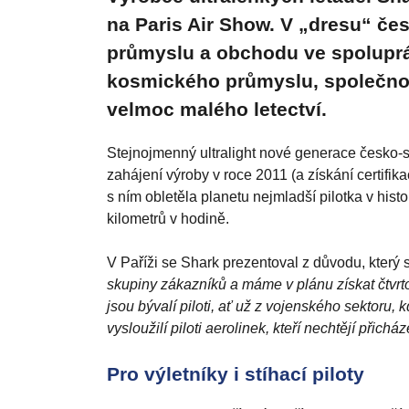
na Paris Air Show. V „dresu“ čes
průmyslu a obchodu ve spoluprá
kosmického průmyslu, společnos
velmoc malého letectví.
Stejnojmenný ultralight nové generace česko-s
zahájení výroby v roce 2011 (a získání certifik
s ním obletěla planetu nejmladší pilotka v histo
kilometrů v hodině.
V Paříži se Shark prezentoval z důvodu, který
skupiny zákazníků a máme v plánu získat čtvrt
jsou bývalí piloti, ať už z vojenského sektoru, 
vysloužilí piloti aerolinek, kteří nechtějí přichá
Pro výletníky i stíhací piloty