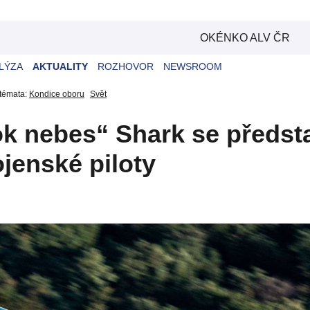
OKÉNKO ALV ČR
LÝZA
AKTUALITY
ROZHOVOR
NEWSROOM
 témata:
Kondice oboru
Svět
k nebes“ Shark se předsta
ojenské piloty