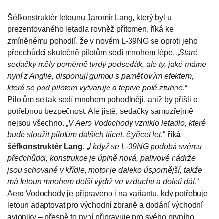
Šéfkonstruktér letounu Jaromír Lang, který byl u
prezentovaného letadla rovněž přítomen, říká ke
zmíněnému pohodlí, že v novém L-39NG se oproti jeho
předchůdci skutečně pilotům sedí mnohem lépe. „
Staré
sedačky měly poměrně tvrdý podsedák, ale ty, jaké máme
nyní z Anglie, disponují gumou s paměťovým efektem,
která se pod pilotem vytvaruje a teprve poté ztuhne
.“
Pilotům se tak sedí mnohem pohodlněji, aniž by přišli o
potřebnou bezpečnost. Ale jistě, sedačky samozřejmě
nejsou všechno. „
V Aero Vodochody vzniklo letadlo, které
bude sloužit pilotům dalších třicet, čtyřicet let
,“
říká
šéfkonstruktér Lang
. „
I když se L-39NG podobá svému
předchůdci, konstrukce je úplně nová, palivové nádrže
jsou schované v křídle, motor je daleko úspornější, takže
má letoun mnohem delší výdrž ve vzduchu a doletí dál
.“
Aero Vodochody je připraveno i na variantu, kdy potřebuje
letoun adaptovat pro východní zbraně a dodání východní
avioniky – přesně to nyní připravuje pro svého prvního