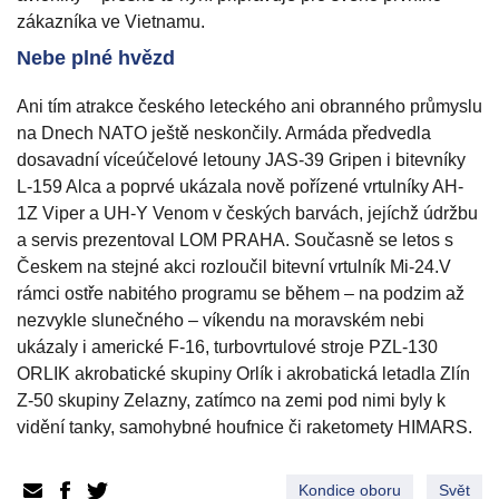
zákazníka ve Vietnamu.
Nebe plné hvězd
Ani tím atrakce českého leteckého ani obranného průmyslu
na Dnech NATO ještě neskončily. Armáda předvedla
dosavadní víceúčelové letouny JAS-39 Gripen i bitevníky
L-159 Alca a poprvé ukázala nově pořízené vrtulníky AH-
1Z Viper a UH-Y Venom v českých barvách, jejíchž údržbu
a servis prezentoval LOM PRAHA. Současně se letos s
Českem na stejné akci rozloučil bitevní vrtulník Mi-24.V
rámci ostře nabitého programu se během – na podzim až
nezvykle slunečného – víkendu na moravském nebi
ukázaly i americké F-16, turbovrtulové stroje PZL-130
ORLIK akrobatické skupiny Orlík i akrobatická letadla Zlín
Z-50 skupiny Zelazny, zatímco na zemi pod nimi byly k
vidění tanky, samohybné houfnice či raketomety HIMARS.
Kondice oboru
Svět