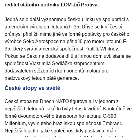
ředitel státního podniku LOM Jiří Protiva.
Jedná se o další významnou českou linku ve spolupráci s
americkým výrobcem letounů F-35. Dříve se k ní český
průmysl přiblížil mimo jiné ve formě poptávky pro českého
výrobce Seko Aerospace na pět dílů pro motor letounů F-
35, který vyrábí americká společnost Pratt & Whitney.
Pokud se Seko na dodávce dílů s firmou domluví, stane se
společnost Vlastimila Sedláčka stoprocentním
dodavatelem stěžejních komponentů motoru pro
nadzvukový letoun páté generace.
České stopy ve světě
Česká stopa na Dnech NATO figurovala i v jednom z
největších letounů, jaké tu byly letos k vidění. Konkrétně ve
formě dvoumotorového transportního letounu C-390
Millenium, vyvinutého brazilskou společností Embraer.
Nejtěžší letadlo, jaké společnost kdy postavila, má i