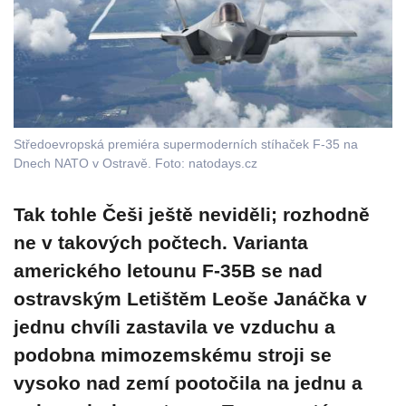
Středoevropská premiéra supermoderních stíhaček F-35 na
Dnech NATO v Ostravě. Foto: natodays.cz
Tak tohle Češi ještě neviděli; rozhodně
ne v takových počtech. Varianta
amerického letounu F-35B se nad
ostravským Letištěm Leoše Janáčka v
jednu chvíli zastavila ve vzduchu a
podobna mimozemskému stroji se
vysoko nad zemí pootočila na jednu a