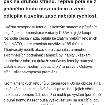
pak na druhou stranu. Teprve poté se z
jediného bodu mezi nebem a zemí
odlepila a zvolna zase nabrala rychlost.
Ukázka schopností letounu s kolmým startem a přistáním,
stejně jako demonstrace varianty F-35A, o jejíž koupi
rozhodla česká vláda, patřila ke zlatým hřebům letošních
Dnů NATO, které tentokrát navštívilo 185 tisíc lidí.
Třiadvacátý ročník akce, která začínala za mnohem
skromnějších podmínek i ambicí, byl nabitý ukázkami
mnohého z toho, co dokáže současný letecký průmysl.
Ostatně supermoderní „pětatřicítky“ si právě v Ostravě
střihli středoevropskou premiéru.
Krom amerických letounů 5. generace F-35 na obloze a na
stojánkách se mohli návštěvníci pokochat i jejich věrnou
maketou v poměru 1:1, do níž si mohli po vystání (poměrně
dlouhé fronty) nasednout a vyzkoušet, jak se asi cítí pilot v