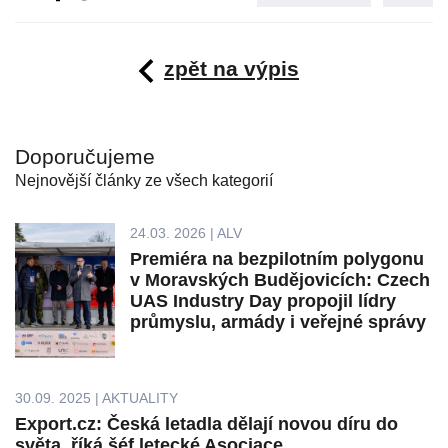
zpět na výpis
Doporučujeme
Nejnovější články ze všech kategorií
24.03. 2026 | ALV
Premiéra na bezpilotním polygonu
v Moravských Budějovicích: Czech
UAS Industry Day propojil lídry
průmyslu, armády i veřejné správy
30.09. 2025 | AKTUALITY
Export.cz: Česká letadla dělají novou díru do
světa, říká šéf letecké Asociace