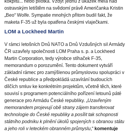
kokpitu... nebo pilotka. Vždyť jednu z ukázek měla nad
ostravským letištěm na svědomí právě Američanka Kristin
„Beo“ Wolfe. Sympatie mnohých přitom budil fakt, že
maketa F-35 už byla opatřena českými vlaječkami.
LOM a Lockheed Martin
V rámci letošních Dnů NATO a Dnů Vzdušných sil Armády
ČR uzavřely společnosti LOM Praha s. p. a Lockheed
Martin Corporation, tedy výrobce stíhaček F-35,
memorandum o porozumění. Tento dokument vytváří
základní rámec pro zamýšlenou průmyslovou spolupráci v
České republice a předpokládá uzavírání budoucích
dílčích smluv ke konkrétním projektům, včetně těch, které
souvisí s programem potenciálního pořízení letounů páté
generace pro Armádu České republiky. „
Uzavřeným
memorandem projevují obě strany zájem transferovat
technologie do České republiky a posílit tak schopnosti
státního podniku k plnění úkolů spojených s obranou státu
a jeho roli v leteckém obranném průmyslu
,“
komentuje