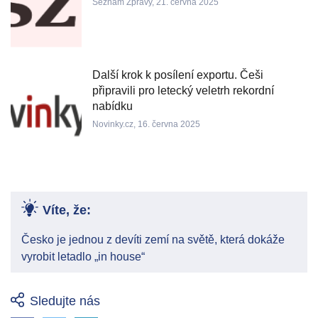
Seznam Zprávy, 21. června 2025
Další krok k posílení exportu. Češi
připravili pro letecký veletrh rekordní
nabídku
Novinky.cz, 16. června 2025
Víte, že:
Česko je jednou z devíti zemí na světě, která dokáže
vyrobit letadlo „in house“
Sledujte nás