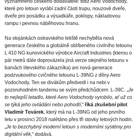
významného českého dodavatele: totiž Aero Vodochody,
které pro letoun vyrábí zadní části trupu, nouzové dveře,
dveře pro posádku a výsadkáře, poklopy, nákladovou
rampu i pevnou náběhovou hranu.
Na stojánkách ostravského letiště nechyběla nová
generace českého a globálně oblíbeného civilního letounu
L 410 NG kunovického výrobce Aircraft Industries (kterou o
pár metrů dále doprovázela jiná verze stejného letounu v
barvách litevského zákazníka) ani nová generace
podzvukového cvičného letounu L-39NG z dílny Aero
Vodochody. Ten se divákům předvedl i na nebi v
pozoruhodném tandemu se svým předchůdcem L-39C. „
Je
to nejlepší letadlo, které Aero Vodochody vyrobilo, ať už co
se týká jeho ovládání nebo pohodlí
,“
říká zkušební pilot
Vladimír Továrek
, který má na L-39NG od jeho prvního
letu v prosinci 2018 nalétáno přes tři stovky letových hodin.
„
Je to bezchybný moderní letoun s moderními systémy pro
digitální věk
,“ dodává.