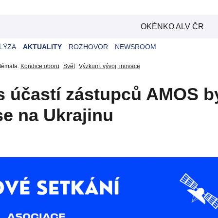
OKÉNKO ALV ČR
LÝZA
AKTUALITY
ROZHOVOR
NEWSROOM
 témata:
Kondice oboru
Svět
Výzkum, vývoj, inovace
s účastí zástupců AMOS by
e na Ukrajinu