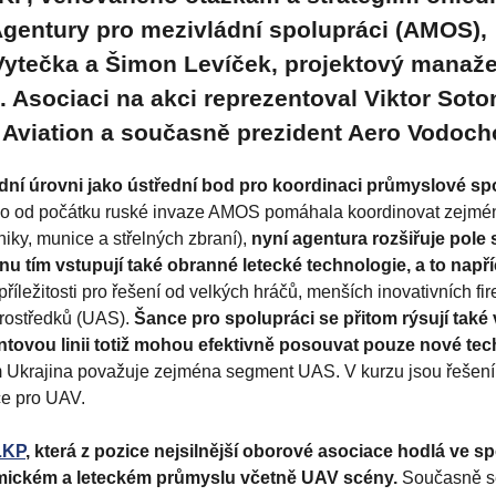
 Agentury pro mezivládní spolupráci (AMOS),
 Vytečka a Šimon Levíček, projektový manaže
 Asociaci na akci reprezentoval Viktor Soto
 Aviation a současně prezident Aero Vodoch
ní úrovni jako ústřední bod pro koordinaci průmyslové sp
o od počátku ruské invaze AMOS pomáhala koordinovat zejmé
iky, munice a střelných zbraní),
nyní agentura rozšiřuje pole
nu tím vstupují také obranné letecké technologie, a to napří
říležitosti pro řešení od velkých hráčů, menších inovativních fi
prostředků (UAS).
Šance pro spolupráci se přitom rýsují také 
tovou linii totiž mohou efektivně posouvat pouze nové tec
tom Ukrajina považuje zejména segment UAS. V kurzu jsou řešen
ce pro UAV.
LKP
, která z pozice nejsilnější oborové asociace hodlá ve sp
smickém a leteckém průmyslu včetně UAV scény.
Současně s