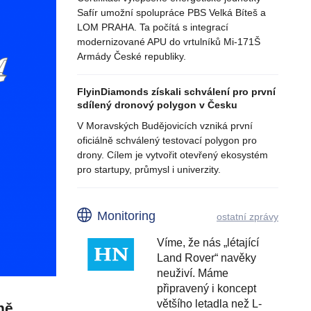
Safír umožní spolupráce PBS Velká Bíteš a
LOM PRAHA. Ta počítá s integrací
modernizované APU do vrtulníků Mi-171Š
Armády České republiky.
FlyinDiamonds získali schválení pro první
sdílený dronový polygon v Česku
V Moravských Budějovicích vzniká první
oficiálně schválený testovací polygon pro
drony. Cílem je vytvořit otevřený ekosystém
pro startupy, průmysl i univerzity.
Monitoring
ostatní zprávy
Víme, že nás „létající
Land Rover“ navěky
neuživí. Máme
připravený i koncept
většího letadla než L-
ně