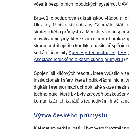
včetně bezpilotních robotických systémů, UAV, 
Brave1 je podporován ukrajinskou vládou a jeho
Ukrajiny, Ministerstvo obrany, Generální štáb 
strategického průmyslu a Ministerstvo hospodář
inovativními týmy, které svou účinnost prokazu
stranu probíhajícího konfliktu posílit přispěn
setkání účastnily
AgentFly Technologies
,
LPP
,
Asociace leteckého a kosmického průmyslu
(A
Spojení sil klíčových resortů, které vyústilo v 
institucionální sféry, která hodlá vládní inici
digitální transformaci uchopit také skrze mezi
technologie, které by byly zároveň odzkoušeny 
komunikačních kanálů s jednotlivými hráči a p
Výzva českého průmyslu
K tématům setkání patřil i byznysový rozměr pou