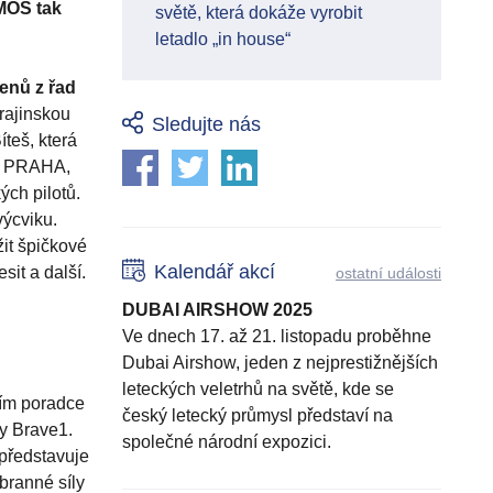
MOS tak
světě, která dokáže vyrobit
letadlo „in house“
lenů z řad
rajinskou
Sledujte nás
teš, která
OM PRAHA,
ých pilotů.
ýcviku.
it špičkové
Kalendář akcí
sit a další.
ostatní události
DUBAI AIRSHOW 2025
Ve dnech 17. až 21. listopadu proběhne
Dubai Airshow, jeden z nejprestižnějších
leteckých veletrhů na světě, kde se
ním poradce
český letecký průmysl představí na
my Brave1.
společné národní expozici.
 představuje
obranné síly