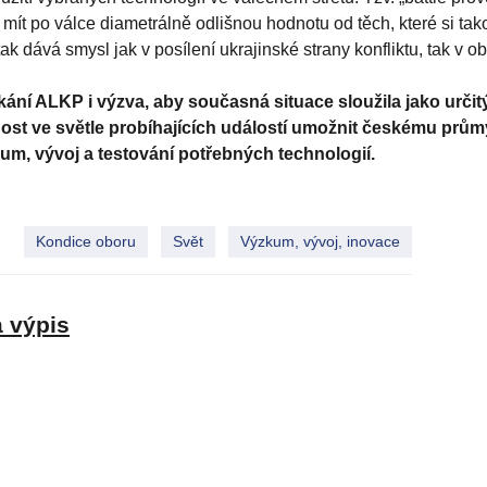
mít po válce diametrálně odlišnou hodnotu od těch, které si ta
 dává smysl jak v posílení ukrajinské strany konfliktu, tak v 
kání ALKP i výzva, aby současná situace sloužila jako urči
žnost ve světle probíhajících událostí umožnit českému prům
um, vývoj a testování potřebných technologií.
Kondice oboru
Svět
Výzkum, vývoj, inovace
a výpis