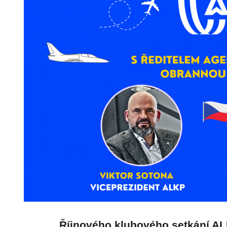
Říjnového klubového setkání AL