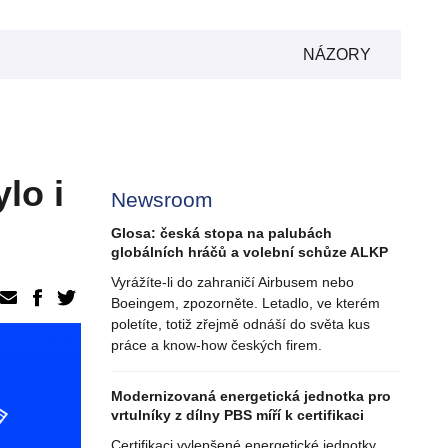
NÁZORY
lo i
Newsroom
Glosa: česká stopa na palubách
globálních hráčů a volební schůze ALKP
Vyrážíte-li do zahraničí Airbusem nebo
Boeingem, zpozorněte. Letadlo, ve kterém
poletíte, totiž zřejmě odnáší do světa kus
práce a know-how českých firem.
Modernizovaná energetická jednotka pro
vrtulníky z dílny PBS míří k certifikaci
Certifikaci vylepšené energetické jednotky