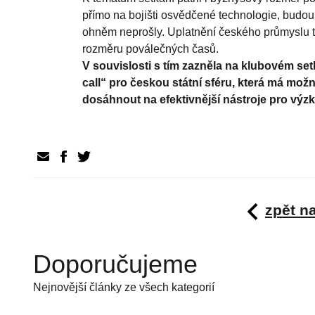
přímo na bojišti osvědčené technologie, budou 
ohněm neprošly. Uplatnění českého průmyslu tak
rozměru poválečných časů.
V souvislosti s tím zazněla na klubovém set
call“ pro českou státní sféru, která má mo
dosáhnout na efektivnější nástroje pro výzk
zpět n
Doporučujeme
Nejnovější články ze všech kategorií