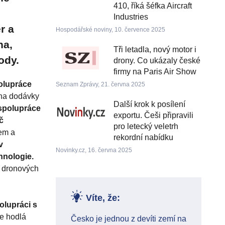
410, říká šéfka Aircraft
Industries
r a
Hospodářské noviny, 10. července 2025
na,
Tři letadla, nový motor i
ody.
drony. Co ukázaly české
firmy na Paris Air Show
olupráce
Seznam Zprávy, 21. června 2025
na dodávky
Další krok k posílení
 spolupráce
exportu. Češi připravili
č
pro letecký veletrh
rem a
rekordní nabídku
v
Novinky.cz, 16. června 2025
hnologie.
í dronových
Víte, že:
olupráci s
e hodlá
Česko je jednou z devíti zemí na