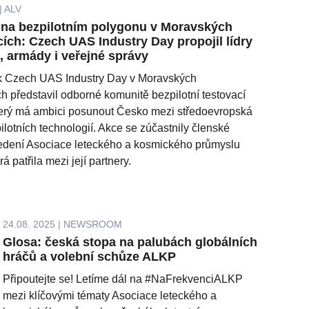
| ALV
 na bezpilotním polygonu v Moravských
ích: Czech UAS Industry Day propojil lídry
 armády i veřejné správy
ík Czech UAS Industry Day v Moravských
h představil odborné komunitě bezpilotní testovací
terý má ambici posunout Česko mezi středoevropská
ilotních technologií. Akce se zúčastnily členské
vedení Asociace leteckého a kosmického průmyslu
á patřila mezi její partnery.
24.08. 2025 | NEWSROOM
Glosa: česká stopa na palubách globálních
hráčů a volební schůze ALKP
Připoutejte se! Letíme dál na #NaFrekvenciALKP
mezi klíčovými tématy Asociace leteckého a