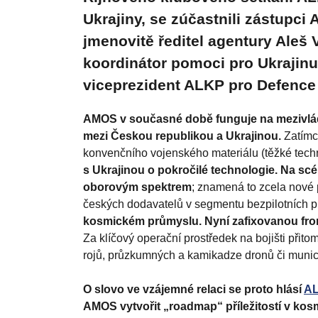
Ukrajiny, se zúčastnili zástupci
jmenovitě ředitel agentury Aleš
koordinátor pomoci pro Ukrajinu.
viceprezident ALKP pro Defence
AMOS v současné době funguje na mezivlád
mezi Českou republikou a Ukrajinou.
Zatímc
konvenčního vojenského materiálu (těžké techn
s Ukrajinou o pokročilé technologie. Na scé
oborovým spektrem
; znamená to zcela nové p
českých dodavatelů v segmentu bezpilotních 
kosmickém průmyslu. Nyní zafixovanou fron
Za klíčový operační prostředek na bojišti při
rojů, průzkumných a kamikadze dronů či muni
O slovo ve vzájemné relaci se proto hlásí
A
AMOS vytvořit „roadmap“ příležitostí v ko