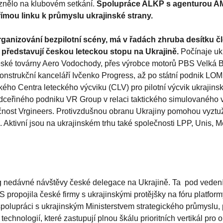
aznělo na klubovém setkání.
Spolupráce ALKP s agenturou A
mou linku k průmyslu ukrajinské strany.
rganizování bezpilotní scény, má v řadách zhruba desítku č
 představují českou leteckou stopu na Ukrajině.
Počínaje uk
í české továrny Aero Vodochody, přes výrobce motorů PBS Velká Bí
u konstrukční kanceláří Ivčenko Progress, až po státní podnik L
ého Centra leteckého výcviku (CLV) pro pilotní výcvik ukrajinsk
ceřiného podniku VR Group v relaci taktického simulovaného v
ečnost Vrgineers. Protivzdušnou obranu Ukrajiny pomohou vyztuž
Aktivní jsou na ukrajinském trhu také společnosti LPP, Unis, Me
ing nedávné návštěvy české delegace na Ukrajině. Ta pod vede
ropojila české firmy s ukrajinskými protějšky na fóru platfor
 spolupráci s ukrajinským Ministerstvem strategického průmyslu,
technologií, které zastupují plnou škálu prioritních vertikál pro 