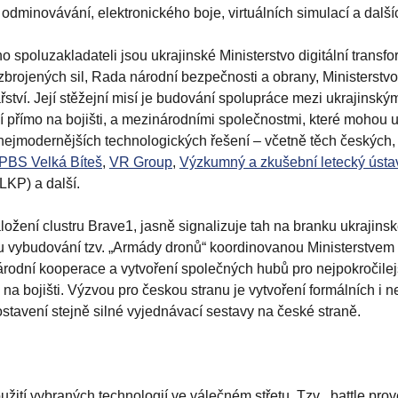
odminovávání, elektronického boje, virtuálních simulací a dalšíc
 spoluzakladateli jsou ukrajinské Ministerstvo digitální transf
ozbrojených sil, Rada národní bezpečnosti a obrany, Ministerstvo
ství. Její stěžejní misí je budování spolupráce mezi ukrajinský
jí přímo na bojišti, a mezinárodními společnostmi, které mohou 
ím nejmodernějších technologických řešení – včetně těch českých,
PBS Velká Bíteš
,
VR Group
,
Výzkumný a zkušební letecký ústa
LKP) a další.
založení clustru Brave1, jasně signalizuje tah na branku ukrajins
ativu vybudování tzv. „Armády dronů“ koordinovanou Ministerstvem
národní kooperace a vytvoření společných hubů pro nejpokročilej
na bojišti. Výzvou pro českou stranu je vytvoření formálních i 
ostavení stejně silné vyjednávací sestavy na české straně.
žití vybraných technologií ve válečném střetu. Tzv. „battle prove