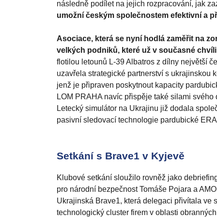
následně podílet na jejich rozpracování, jak z
umožní českým společnostem efektivní a pří
Asociace, která se nyní hodlá zaměřit na zo
velkých podniků, které už v současné chvíli
flotilou letounů L-39 Albatros z dílny největš
uzavřela strategické partnerství s ukrajinsko
jenž je připraven poskytnout kapacity pardubick
LOM PRAHA navíc přispěje také silami svého d
Letecký simulátor na Ukrajinu již dodala spol
pasivní sledovací technologie pardubické ERA. 
Setkání s Brave1 v Kyjevě
Klubové setkání sloužilo rovněž jako debrief
pro národní bezpečnost Tomáše Pojara a AMOS p
Ukrajinská Brave1, která delegaci přivítala ve
technologický cluster firem v oblasti obranných 