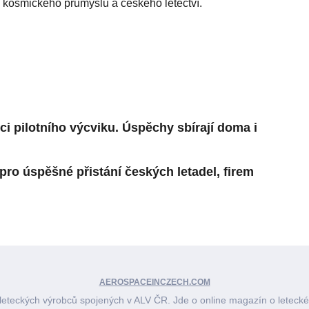
kosmického průmyslu a českého letectví.
i pilotního výcviku. Úspěchy sbírají doma i
ro úspěšné přistání českých letadel, firem
AEROSPACEINCZECH.COM
eteckých výrobců spojených v ALV ČR. Jde o online magazín o leteck