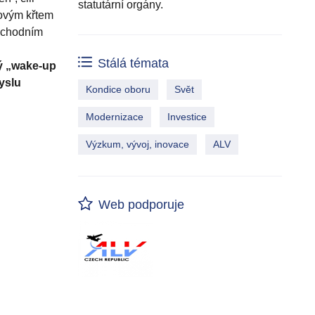
statutární orgány.
kovým křtem
obchodním
Stálá témata
tý „wake-up
yslu
Kondice oboru
Svět
Modernizace
Investice
Výzkum, vývoj, inovace
ALV
Web podporuje