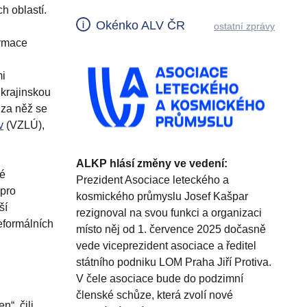
h oblastí.
Okénko ALV ČR
ostatní zprávy
ormace
mi
ukrajinskou
 za něž se
v
(VZLÚ),
ALKP hlásí změny ve vedení:
ké
Prezident Asociace leteckého a
 pro
kosmického průmyslu Josef Kašpar
ší
rezignoval na svou funkci a organizaci
neformálních
místo něj od 1. července 2025 dočasně
vede viceprezident asociace a ředitel
státního podniku LOM Praha Jiří Protiva.
V čele asociace bude do podzimní
členské schůze, která zvolí nové
n“, čili