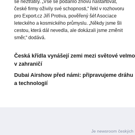
se neztratily. „Vše se podařilo znovu nastartovat,
české firmy oživily své schopnosti,“ řekl v rozhovoru
pro Export.cz Jiří Protiva, pověřený šéf Asociace
leteckého a kosmického průmyslu. „Někdy jsme šli
cestou, která dál nevedla, ale dokázali jsme změnit
směr,“ dodává.
Česká křídla vynášejí zemi mezi světové velmoc
v zahraničí
Dubai Airshow před námi: připravujeme dráhu p
a technologií
Je newsroom českých l