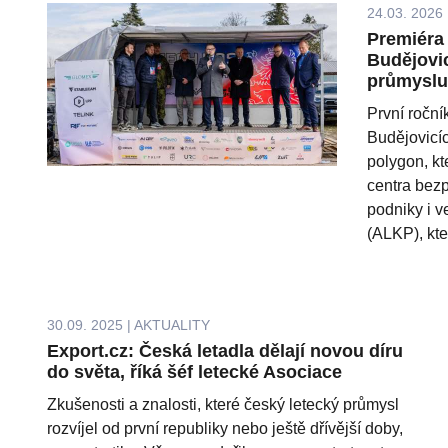
24.03. 2026 
Premiéra
Budějovic
průmyslu,
První ročn
Budějovicíc
polygon, k
centra bezp
podniky i 
(ALKP), kter
30.09. 2025 | AKTUALITY
Export.cz: Česká letadla dělají novou díru
do světa, říká šéf letecké Asociace
Zkušenosti a znalosti, které český letecký průmysl
rozvíjel od první republiky nebo ještě dřívější doby,