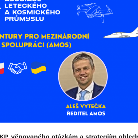
KP, věnovaného otázkám a strategiím ohled