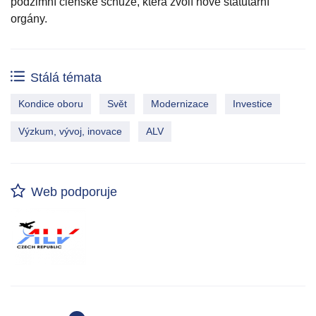
podzimní členské schůze, která zvolí nové statutární
orgány.
Stálá témata
Kondice oboru
Svět
Modernizace
Investice
Výzkum, vývoj, inovace
ALV
Web podporuje