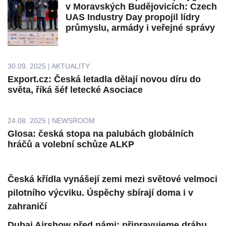
v Moravských Budějovicích: Czech
UAS Industry Day propojil lídry
průmyslu, armády i veřejné správy
30.09. 2025 | AKTUALITY
Export.cz: Česká letadla dělají novou díru do
světa, říká šéf letecké Asociace
24.08. 2025 | NEWSROOM
Glosa: česká stopa na palubách globálních
hráčů a volební schůze ALKP
Česká křídla vynášejí zemi mezi světové velmoci
pilotního výcviku. Úspěchy sbírají doma i v
zahraničí
Dubai Airshow před námi: připravujeme dráhu