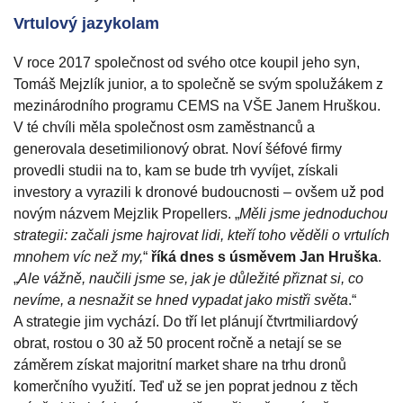
Vrtulový jazykolam
V roce 2017 společnost od svého otce koupil jeho syn,
Tomáš Mejzlík junior, a to společně se svým spolužákem z
mezinárodního programu CEMS na VŠE Janem Hruškou.
V té chvíli měla společnost osm zaměstnanců a
generovala desetimilionový obrat. Noví šéfové firmy
provedli studii na to, kam se bude trh vyvíjet, získali
investory a vyrazili k dronové budoucnosti – ovšem už pod
novým názvem Mejzlik Propellers. „
Měli jsme jednoduchou
strategii: začali jsme hajrovat lidi, kteří toho věděli o vrtulích
mnohem víc než my,
“
říká dnes s úsměvem Jan Hruška
.
„
Ale vážně, naučili jsme se, jak je důležité přiznat si, co
nevíme, a nesnažit se hned vypadat jako mistři světa
.“
A strategie jim vychází. Do tří let plánují čtvrtmiliardový
obrat, rostou o 30 až 50 procent ročně a netají se se
záměrem získat majoritní market share na trhu dronů
komerčního využití. Teď už se jen poprat jednou z těch