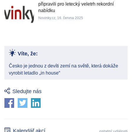
připravili pro letecký veletrh rekordní
nabídku
Novinky.cz, 16. června 2025
Víte, že:
Česko je jednou z devíti zemí na světě, která dokáže
vyrobit letadlo „in house“
Sledujte nás
Kalendář akcí
ostatní události