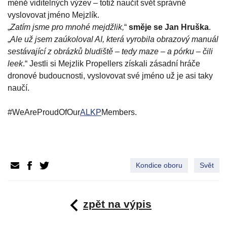
méně viditelných výzev – totiž naučit svět správně
vyslovovat jméno Mejzlík.
„
Zatím jsme pro mnohé mejdžlik,
“
směje se Jan Hruška
.
„
Ale už jsem zaúkoloval AI, která vyrobila obrazový manuál
sestávající z obrázků bludiště – tedy maze – a pórku – čili
leek
.“ Jestli si Mejzlik Propellers získali zásadní hráče
dronové budoucnosti, vyslovovat své jméno už je asi taky
naučí.
#WeAreProudOfOur
ALKP
Members.
Kondice oboru
Svět
zpět na výpis