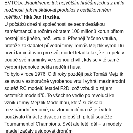
EVTOLy. „
Nabídneme tak největším hráčům jednu z mála
možností, jak naškálovat produkci v certifikovaném
měřítku,
“
říká Jan Hruška.
U počátků dnešní společnosti se sedmdesátkou
zaměstnanců a ročním obratem 100 milionů korun přitom
nestojí nic jiného, než...vrtule. Přesněji řečeno vrtulka,
protože zakladatel původní firmy Tomáš Mejzlík vyrobil tu
první laminátovou pro svůj model letadla tak, že ji upekl v
troubě své maminky ve stejnou chvíli, kdy se v té samé
výrobní jednotce pekla nedělní husa.
To bylo v roce 1976. O tři roky později pak Tomáš Mejzlík
se svou vlastnoručně vyrobenou vrtulí vyhrál mezinárodní
soutěž RC modelů letadel F2D, což vzbudilo zájem
ostatních modelářů. To všechno vedlo po revoluci ke
vzniku firmy Mejzlik Modellbau, která si získala
mezinárodní renomé; na zlomu milénia už její vrtule
používalo třináct z dvaceti nejlepších pilotů soutěže
Tournament of Champions. Svět ale letěl dál – a modely
letadel začaly ustupovat dronům.