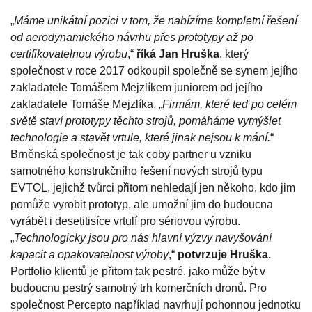
„
Máme unikátní pozici v tom, že nabízíme kompletní řešení
od aerodynamického návrhu přes prototypy až po
certifikovatelnou výrobu
,“
říká Jan Hruška
, který
společnost v roce 2017 odkoupil společně se synem jejího
zakladatele Tomášem Mejzlíkem juniorem od jejího
zakladatele Tomáše Mejzlíka. „
Firmám, které teď po celém
světě staví prototypy těchto strojů, pomáháme vymýšlet
technologie a stavět vrtule, které jinak nejsou k mání.
“
Brněnská společnost je tak coby partner u vzniku
samotného konstrukčního řešení nových strojů typu
EVTOL, jejichž tvůrci přitom nehledají jen někoho, kdo jim
pomůže vyrobit prototyp, ale umožní jim do budoucna
vyrábět i desetitisíce vrtulí pro sériovou výrobu.
„
Technologicky jsou pro nás hlavní výzvy navyšování
kapacit a opakovatelnost výroby
,“
potvrzuje Hruška.
Portfolio klientů je přitom tak pestré, jako může být v
budoucnu pestrý samotný trh komerčních dronů. Pro
společnost Percepto například navrhují pohonnou jednotku