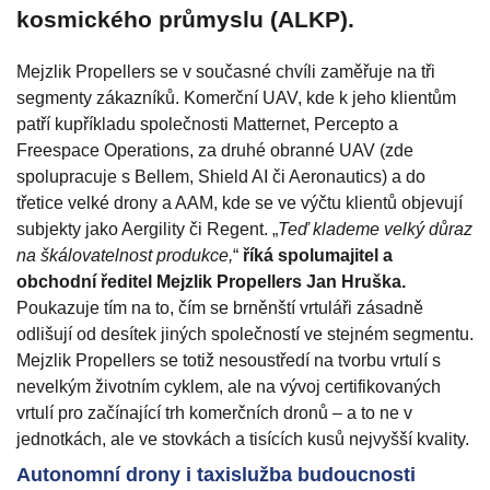
kosmického průmyslu (ALKP).
Mejzlik Propellers se v současné chvíli zaměřuje na tři
segmenty zákazníků. Komerční UAV, kde k jeho klientům
patří kupříkladu společnosti Matternet, Percepto a
Freespace Operations, za druhé obranné UAV (zde
spolupracuje s Bellem, Shield AI či Aeronautics) a do
třetice velké drony a AAM, kde se ve výčtu klientů objevují
subjekty jako Aergility či Regent. „
Teď klademe velký důraz
na škálovatelnost produkce,
“
říká spolumajitel a
obchodní ředitel Mejzlik Propellers Jan Hruška.
Poukazuje tím na to, čím se brněnští vrtuláři zásadně
odlišují od desítek jiných společností ve stejném segmentu.
Mejzlik Propellers se totiž nesoustředí na tvorbu vrtulí s
nevelkým životním cyklem, ale na vývoj certifikovaných
vrtulí pro začínající trh komerčních dronů – a to ne v
jednotkách, ale ve stovkách a tisících kusů nejvyšší kvality.
Autonomní drony i taxislužba budoucnosti