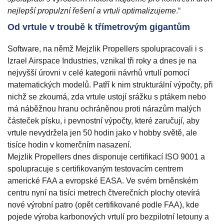
nejlepší propulzní řešení a vrtuli optimalizujeme
.“
Od vrtule v troubě k třímetrovým gigantům
Software, na němž Mejzlik Propellers spolupracovali i s
Izrael Airspace Industries, vznikal tři roky a dnes je na
nejvyšší úrovni v celé kategorii návrhů vrtulí pomocí
matematických modelů. Patří k nim strukturální výpočty, při
nichž se zkoumá, zda vrtule ustojí srážku s ptákem nebo
má náběžnou hranu ochráněnou proti nárazům malých
částeček písku, i pevnostní výpočty, které zaručují, aby
vrtule nevydržela jen 50 hodin jako v hobby světě, ale
tisíce hodin v komerčním nasazení.
Mejzlik Propellers dnes disponuje certifikací ISO 9001 a
spolupracuje s certifikovaným testovacím centrem
americké FAA a evropské EASA. Ve svém brněnském
centru nyní na tisíci metrech čtverečních plochy otevírá
nové výrobní patro (opět certifikované podle FAA), kde
pojede výroba karbonových vrtulí pro bezpilotní letouny a