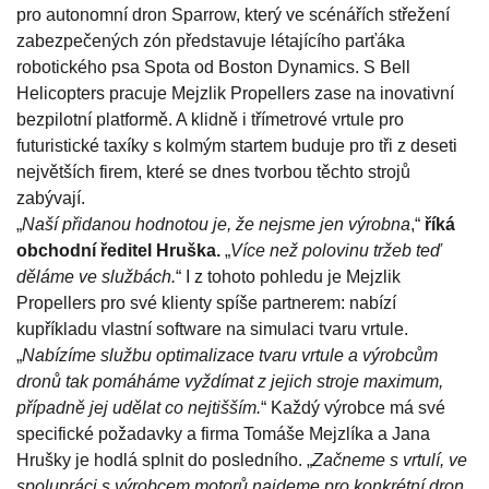
pro autonomní dron Sparrow, který ve scénářích střežení
zabezpečených zón představuje létajícího parťáka
robotického psa Spota od Boston Dynamics. S Bell
Helicopters pracuje Mejzlik Propellers zase na inovativní
bezpilotní platformě. A klidně i třímetrové vrtule pro
futuristické taxíky s kolmým startem buduje pro tři z deseti
největších firem, které se dnes tvorbou těchto strojů
zabývají.
„
Naší přidanou hodnotou je, že nejsme jen výrobna
,“
říká
obchodní ředitel Hruška.
„
Více než polovinu tržeb teď
děláme ve službách.
“ I z tohoto pohledu je Mejzlik
Propellers pro své klienty spíše partnerem: nabízí
kupříkladu vlastní software na simulaci tvaru vrtule.
„
Nabízíme službu optimalizace tvaru vrtule a výrobcům
dronů tak pomáháme vyždímat z jejich stroje maximum,
případně jej udělat co nejtišším.
“ Každý výrobce má své
specifické požadavky a firma Tomáše Mejzlíka a Jana
Hrušky je hodlá splnit do posledního. „
Začneme s vrtulí, ve
spolupráci s výrobcem motorů najdeme pro konkrétní dron