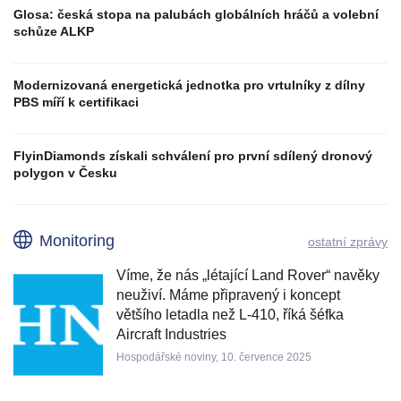
Glosa: česká stopa na palubách globálních hráčů a volební
schůze ALKP
Modernizovaná energetická jednotka pro vrtulníky z dílny
PBS míří k certifikaci
FlyinDiamonds získali schválení pro první sdílený dronový
polygon v Česku
Monitoring
ostatní zprávy
Víme, že nás „létající Land Rover“ navěky
neuživí. Máme připravený i koncept
většího letadla než L-410, říká šéfka
Aircraft Industries
Hospodářské noviny, 10. července 2025