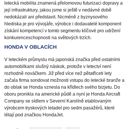
letecká mobilita znamená přelomovou futurizaci dopravy a
její infrastruktury, jakou jsme si ještě v nedávné době
nedokázali ani představit. Nicméně z byznysového
hlediska je pro vývojáře, výrobce i dodavatelé komponent
získání kompetencí v tomto segmentu klíčové pro udržení
konkurenceschopnosti na světových trzích.
HONDA V OBLACÍCH
V leteckém průmyslu má japonská značka před ostatními
automobilkami slušný náskok, protože v letectví není
rozhodně nováčkem. Již před více než pětatřiceti lety
začala firma sondovat možnosti vstupu do letecké branže a
do oblak se Honda vznesla na křídlech svého bizjetu. Do
oboru pronikla na americké půdě a nyní je Honda Aircraft
Company se sídlem v Severní Karolíně etablovaným
výrobcem tryskových letadel pro sedm pasažérů, které
létají pod značkou HondaJet.