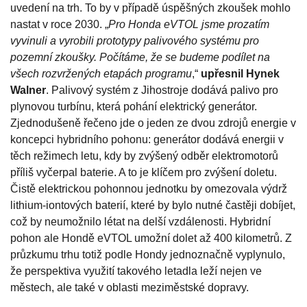
uvedení na trh. To by v případě úspěšných zkoušek mohlo
nastat v roce 2030. „
Pro Honda eVTOL jsme prozatím
vyvinuli a vyrobili prototypy palivového systému pro
pozemní zkoušky. Počítáme, že se budeme podílet na
všech rozvržených etapách programu
,“
upřesnil Hynek
Walner
. Palivový systém z Jihostroje dodává palivo pro
plynovou turbínu, která pohání elektrický generátor.
Zjednodušeně řečeno jde o jeden ze dvou zdrojů energie v
koncepci hybridního pohonu: generátor dodává energii v
těch režimech letu, kdy by zvýšený odběr elektromotorů
příliš vyčerpal baterie. A to je klíčem pro zvýšení doletu.
Čistě elektrickou pohonnou jednotku by omezovala výdrž
lithium-iontových baterií, které by bylo nutné častěji dobíjet,
což by neumožnilo létat na delší vzdálenosti. Hybridní
pohon ale Hondě eVTOL umožní dolet až 400 kilometrů. Z
průzkumu trhu totiž podle Hondy jednoznačně vyplynulo,
že perspektiva využití takového letadla leží nejen ve
městech, ale také v oblasti meziměstské dopravy.