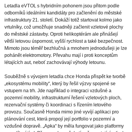
Letadla eVTOL s hybridním pohonem jsou přitom podle
odborníků ideálními kandidáty pro začlenění do městské
infrastruktury 21. století. Dokáží totiž startovat kolmo jako
vrtulníky, což umožňuje snadněji začlenit vzletové plochy
do městské zástavby. Oproti helikoptérám ale přinášejí
větší letovou úspornost, vyšší rychlost a také bezpečnost.
Mimoto jsou téměř bezhlučná a mnohem jednodušeji je lze
pohánět elektromotory. Převahu mají i proti konceptům
létajících aut, neboť zachovávají výhody letounu.
Souběžně s vývojem letadla chce Honda přispět ke tvorbě
„ekosystému mobility“, který by řešil výzvy spojené se
vstupem na trh. Jde například o integraci vzdušné a
pozemní mobility, infrastrukturní řešení vzletových ploch,
rezervační systémy či koordinaci s řízením letového
provozu. Současně Honda mimo jiné vyvíjí aplikaci pro
plánování cest, která propojí její portfolio v pozemní a
vzdušné dopravě. „Apka“ by měla fungovat jako platformy