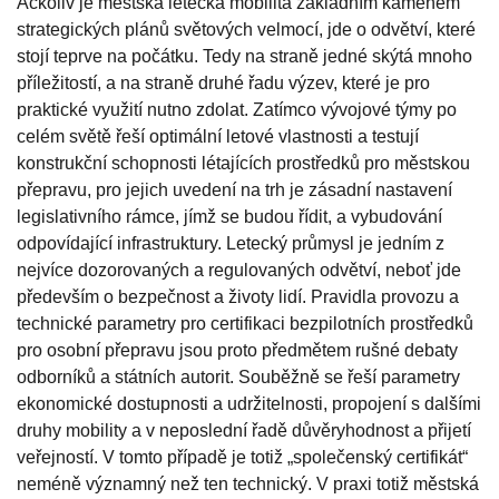
Ačkoliv je městská letecká mobilita základním kamenem
strategických plánů světových velmocí, jde o odvětví, které
stojí teprve na počátku. Tedy na straně jedné skýtá mnoho
příležitostí, a na straně druhé řadu výzev, které je pro
praktické využití nutno zdolat. Zatímco vývojové týmy po
celém světě řeší optimální letové vlastnosti a testují
konstrukční schopnosti létajících prostředků pro městskou
přepravu, pro jejich uvedení na trh je zásadní nastavení
legislativního rámce, jímž se budou řídit, a vybudování
odpovídající infrastruktury. Letecký průmysl je jedním z
nejvíce dozorovaných a regulovaných odvětví, neboť jde
především o bezpečnost a životy lidí. Pravidla provozu a
technické parametry pro certifikaci bezpilotních prostředků
pro osobní přepravu jsou proto předmětem rušné debaty
odborníků a státních autorit. Souběžně se řeší parametry
ekonomické dostupnosti a udržitelnosti, propojení s dalšími
druhy mobility a v neposlední řadě důvěryhodnost a přijetí
veřejností. V tomto případě je totiž „společenský certifikát“
neméně významný než ten technický. V praxi totiž městská