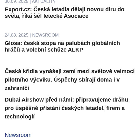
30.09. 2025 | AKTUALITY
Export.cz: Česká letadla dělají novou díru do
světa, říká šéf letecké Asociace
24.08. 2025 | NEWSROOM
Glosa: česká stopa na palubách globálních
hráčů a volební schůze ALKP
Česká křídla vynášejí zemi mezi světové velmoci
pilotního výcviku. Úspěchy sbírají doma i v
zahraničí
Dubai Airshow před námi: připravujeme dráhu
pro úspěšné přistání českých letadel, firem a
technologií
Newsroom