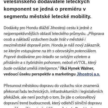
velešínského dodavatele leteckých
komponent se jedná o premiéru v
segmentu městské letecké mobility.
Dodávky pro Hondu dláždí Jihostroji cestu k jedné z
nejperspektivnějších oblastí leteckého průmyslu. „
Přeprava
osob a nákladů vzduchem bude hrát v městské i
meziměstské dopravě prim. Honda je náš nový zákazník,
se kterým vstupujeme na trh s obrovským potenciálem.
Poprvé dodáváme pro letadlo se svislým vzletem a
přistáním a s hybridním pohonem, neboli eVTOL, který
bude ovládat umělá inteligence,
”
říká Hynek Walner,
vedoucí úseku perspektiv a marketingu
Jihostroj a.s.
Přesunout městskou dopravu do vzduchu sice znamená
překonat řadu technických, infrastrukturních i legislativních
překážek, ale není pochyb o tom, že jde o celosvětový
dopravní trend budoucnosti, který odlehčí silniční dopravu