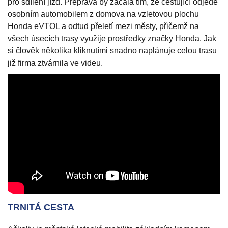
pro sdílení jízd. Přeprava by začala tím, že cestující odjede
osobním automobilem z domova na vzletovou plochu
Honda eVTOL a odtud přeletí mezi městy, přičemž na
všech úsecích trasy využije prostředky značky Honda. Jak
si člověk několika kliknutími snadno naplánuje celou trasu
již firma ztvárnila ve videu.
TRNITÁ CESTA