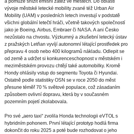
a pomůže snížit emisní zátěž ve městech. Do oblasti
vývoje městské letecké mobility zvané též Urban Air
Mobility (UAM) v posledních letech investují v podstatě
všichni globální letečtí hráči, včetně takových společností
jako je Boeing, Airbus, Embraer či NASA. A ani Česko
nezůstalo na chvostu. Výzkumný a zkušební letecký ústav
z pražských Letňan vyvíjí autonomní létající prostředek pro
přepravu 4 osob nebo 400 kilogramů nákladu. Odlepit se
od země a udržet si konkurenceschopnost v městském i
meziměstském provozu chtějí také automobilky. Kromě
Hondy ohlásily vstup do segmentu Toyota či Hyundai.
Ostatně podle statistiky OSN se v roce 2050 do měst
přesune téměř 70 % světové populace, což zásadaním
způsobem ovlivní dopravu, která by v současném
pozemním pojetí zkolabovala.
Pro své „aero taxi“ zvolila Honda technologii eVTOL s
hybridním pohonem. První létající prototyp hodlá firma
dokončit do roku 2025 a poté bude rozhodovat o jeho