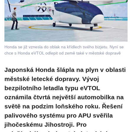
Honda se již vznesla do oblak na křídlech svého bizjetu. Nyní se
chce s Honda eVTOL odlepit od země také v městské dopravě
Japonská Honda šlápla na plyn v oblasti
městské letecké dopravy. Vývoj
bezpilotního letadla typu eVTOL
oznámila čtvrtá největší automobilka na
světě na podzim loňského roku. Řešení
palivového systému pro APU svěřila
jihočeskému Jihostroji. Pro