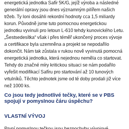
energetická jednotka Safír 5K/G, jejíž výroba a následné
generální opravy jsou dnes významným pilířem našich
tržeb. Ty loni dosáhli rekordní hodnoty cca 1,5 miliardy
korun. Původně jsme tuto pomocnou energetickou
jednotku vyvinuli pro letoun L-610 tehdy kunovického Letu.
„Šestsedesítka“ však i přes téměř ukončený proces vývoje
a certifikace byla uzemněna a projekt se nepodařilo
dokončit. Nám tak zůstala v rukou nově vyvinutá pomocná
energetická jednotka, která nejednou neměla co startovat.
Tehdy do značné míry kritickou situaci se nám podařilo
vyřešit modifikací Safíru pro startování až 10 tunových
vrtulníků. Těchto jednotek jsme od té doby prodali již více
než 1000 ks.
Co jsou tedy jednotlivé tečky, které se v PBS
spojují v pomyslnou čáru úspěchu?
VLASTNÍ VÝVOJ
První pomyslnou tečkou jsou bezpochyby vývojové