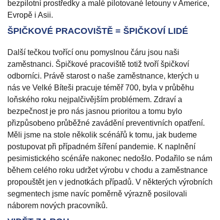
bezpilotní prostředky a malé pilotované letouny v Americe,
Evropě i Asii.
ŠPIČKOVÉ PRACOVIŠTĚ = ŠPIČKOVÍ LIDÉ
Další tečkou tvořící onu pomyslnou čáru jsou naši
zaměstnanci. Špičkové pracoviště totiž tvoří špičkoví
odborníci. Právě starost o naše zaměstnance, kterých u
nás ve Velké Bíteši pracuje téměř 700, byla v průběhu
loňského roku nejpalčivějším problémem. Zdraví a
bezpečnost je pro nás jasnou prioritou a tomu bylo
přizpůsobeno průběžné zavádění preventivních opatření.
Měli jsme na stole několik scénářů k tomu, jak budeme
postupovat při případném šíření pandemie. K naplnění
pesimistického scénáře nakonec nedošlo. Podařilo se nám
během celého roku udržet výrobu v chodu a zaměstnance
propouštět jen v jednotkách případů. V některých výrobních
segmentech jsme navíc poměrně výrazně posilovali
náborem nových pracovníků.