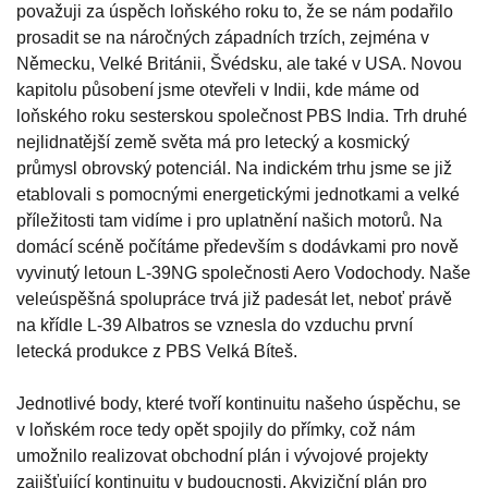
považuji za úspěch loňského roku to, že se nám podařilo
prosadit se na náročných západních trzích, zejména v
Německu, Velké Británii, Švédsku, ale také v USA. Novou
kapitolu působení jsme otevřeli v Indii, kde máme od
loňského roku sesterskou společnost PBS India. Trh druhé
nejlidnatější země světa má pro letecký a kosmický
průmysl obrovský potenciál. Na indickém trhu jsme se již
etablovali s pomocnými energetickými jednotkami a velké
příležitosti tam vidíme i pro uplatnění našich motorů. Na
domácí scéně počítáme především s dodávkami pro nově
vyvinutý letoun L-39NG společnosti Aero Vodochody. Naše
veleúspěšná spolupráce trvá již padesát let, neboť právě
na křídle L-39 Albatros se vznesla do vzduchu první
letecká produkce z PBS Velká Bíteš.
Jednotlivé body, které tvoří kontinuitu našeho úspěchu, se
v loňském roce tedy opět spojily do přímky, což nám
umožnilo realizovat obchodní plán i vývojové projekty
zajišťující kontinuitu v budoucnosti. Akviziční plán pro