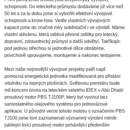
schopnosti. Do leteckého průmyslu dodáváme již více než
50 let a za tu dobu jsme si vytvořili efektivní vývojové
schopnosti a know-how. Vedle vlastních vývojových
kapacit jsme do značné míry soběstační i ve výrobě. Máme
vlastní slévárnu, která odlévá přesné odlitky pro letecký,
dopravní, zdravotnický průmysl a další odvětví. Takříkajíc
pod jednou střechou si jednotlivé dílce obrábíme,
povrchově upravujeme, montujeme a nakonec testujeme.
Mezi naše nejnovější vývojové projekty patří např.
pomocná energetická jednotka modifikovaná pro přistání
vrtulníku na ropných plošinách. Světovou premiéru bude
mít koncem února na leteckém veletrhu IDEX v Abú Dhabí
proudový motor PBS TJ100P, který byl vyvinut bez
samostatného olejového systému pro jednorázové
aplikace. U původní verze tohoto motoru s označením PBS
TJ100 jsme loni zaznamenali významný výrobní milník:
jubilejní tisící proudový motor pohánějící především