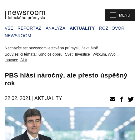
MENU
VŠE
REPORTÁŽ
ANALÝZA
AKTUALITY
ROZHOVOR
NEWSROOM
Nacházíte se: newsroom leteckého průmyslu /
aktuálně
Související témata:
Kondice oboru
Svět
Investice
Výzkum, vývoj,
inovace
ALV
PBS hlásí náročný, ale přesto úspěšný
rok
22.02. 2021 |
AKTUALITY