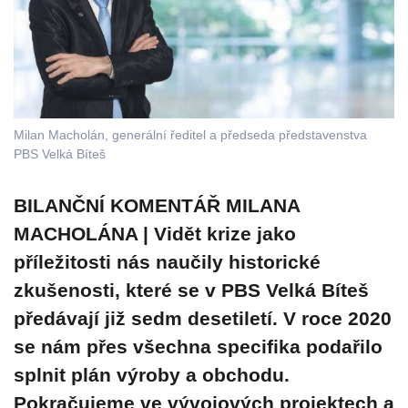
Milan Macholán, generální ředitel a předseda představenstva
PBS Velká Bíteš
BILANČNÍ KOMENTÁŘ MILANA
MACHOLÁNA | Vidět krize jako
příležitosti nás naučily historické
zkušenosti, které se v PBS Velká Bíteš
předávají již sedm desetiletí. V roce 2020
se nám přes všechna specifika podařilo
splnit plán výroby a obchodu.
Pokračujeme ve vývojových projektech a