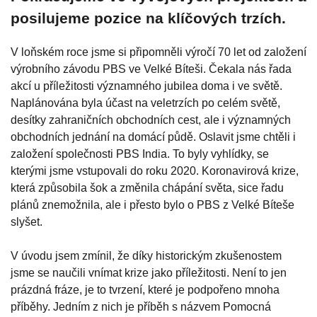
posilujeme pozice na klíčových trzích.
V loňském roce jsme si připomněli výročí 70 let od založení
výrobního závodu PBS ve Velké Bíteši. Čekala nás řada
akcí u příležitosti významného jubilea doma i ve světě.
Naplánována byla účast na veletrzích po celém světě,
desítky zahraničních obchodních cest, ale i významných
obchodních jednání na domácí půdě. Oslavit jsme chtěli i
založení společnosti PBS India. To byly vyhlídky, se
kterými jsme vstupovali do roku 2020. Koronavirová krize,
která způsobila šok a změnila chápání světa, sice řadu
plánů znemožnila, ale i přesto bylo o PBS z Velké Bíteše
slyšet.
V úvodu jsem zmínil, že díky historickým zkušenostem
jsme se naučili vnímat krize jako příležitosti. Není to jen
prázdná fráze, je to tvrzení, které je podpořeno mnoha
příběhy. Jedním z nich je příběh s názvem Pomocná