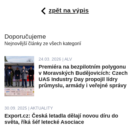
zpět na výpis
Doporučujeme
Nejnovější články ze všech kategorií
24.03. 2026 | ALV
Premiéra na bezpilotním polygonu
v Moravských Budějovicích: Czech
UAS Industry Day propojil lídry
průmyslu, armády i veřejné správy
30.09. 2025 | AKTUALITY
Export.cz: Česká letadla dělají novou díru do
světa, říká šéf letecké Asociace