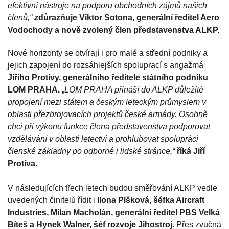
efektivní nástroje na podporu obchodních zájmů našich
členů,“
z
důrazňuje Viktor Sotona, generální ředitel Aero
Vodochody a nově zvolený člen představenstva ALKP.
Nové horizonty se otvírají i pro malé a střední podniky a
jejich zapojení do rozsáhlejších spoluprací s angažmá
Jiřího Protivy, generálního ředitele státního podniku
LOM PRAHA.
„
LOM PRAHA přináší do ALKP důležité
propojení mezi státem a českým leteckým průmyslem v
oblasti přezbrojovacích projektů české armády. Osobně
chci při výkonu funkce člena představenstva podporovat
vzdělávání v oblasti letectví a prohlubovat spolupráci
členské základny po odborné i lidské stránce,“
říká Jiří
Protiva.
V následujících třech letech budou směřování ALKP vedle
uvedených činitelů řídit i
Ilona Plšková, šéfka Aircraft
Industries, Milan Macholán, generální ředitel PBS Velká
Bíteš a Hynek Walner, šéf rozvoje Jihostroj
. Přes zvučná