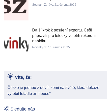
Seznam Zprávy, 21. června 2025
Další krok k posílení exportu. Češi
připravili pro letecký veletrh rekordní
nabídku
Novinky.cz, 16. června 2025
Víte, že:
Česko je jednou z devíti zemí na světě, která dokáže
vyrobit letadlo „in house“
Sledujte nás