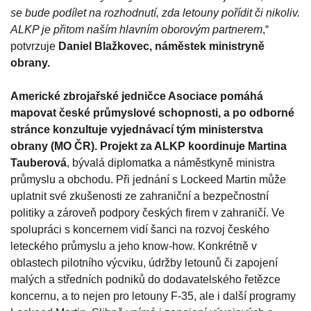
se bude podílet na rozhodnutí, zda letouny pořídit či nikoliv.
ALKP je přitom naším hlavním oborovým partnerem
,“
potvrzuje
Daniel Blažkovec, náměstek ministryně
obrany.
Americké zbrojařské jedničce Asociace pomáhá
mapovat české průmyslové schopnosti, a po odborné
stránce konzultuje vyjednávací tým ministerstva
obrany (MO ČR). Projekt za ALKP koordinuje
Martina
Tauberová
, bývalá diplomatka a náměstkyně ministra
průmyslu a obchodu. Při jednání s Lockeed Martin může
uplatnit své zkušenosti ze zahraniční a bezpečnostní
politiky a zároveň podpory českých firem v zahraničí. Ve
spolupráci s koncernem vidí šanci na rozvoj českého
leteckého průmyslu a jeho know-how. Konkrétně v
oblastech pilotního výcviku, údržby letounů či zapojení
malých a středních podniků do dodavatelského řetězce
koncernu, a to nejen pro letouny F-35, ale i další programy