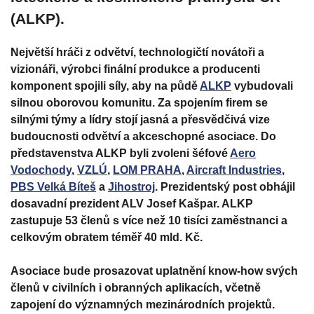
(ALKP).
Největší hráči z odvětví, technologičtí novátoři a
vizionáři, výrobci finální produkce a producenti
komponent spojili síly, aby na půdě
ALKP
vybudovali
silnou oborovou komunitu. Za spojením firem se
silnými týmy a lídry stojí jasná a přesvědčivá vize
budoucnosti odvětví a akceschopné asociace. Do
představenstva ALKP byli zvoleni šéfové
Aero
Vodochody
,
VZLÚ
,
LOM PRAHA
,
Aircraft Industries
,
PBS Velká Bíteš
a
Jihostroj
. Prezidentský post obhájil
dosavadní prezident ALV Josef Kašpar. ALKP
zastupuje 53 členů s více než 10 tisíci zaměstnanci a
celkovým obratem téměř 40 mld. Kč.
Asociace bude prosazovat uplatnění know-how svých
členů v civilních i obranných aplikacích, včetně
zapojení do významných mezinárodních projektů.