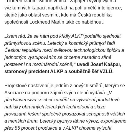
Lockeed Martin. Slibně vnímá i zapojení vývojových a
výzkumných kapacit například na poli umělé inteligence,
stejně jako oblast vesmíru, kde má Česká republika
společnosti Lockheed Martin také co nabídnout.
„
Jsem rád, že se nám pod křídly ALKP podařilo sjednotit
průmyslovou scénu. Letecký a kosmický průmysl řadí
Českou republiku mezi světovou technologickou špičku a
jednotným vystupováním se chceme zasadit o silné
postavení na mezinárodní scéně
,“ uvedl Josef Kašpar,
staronový prezident ALKP a souběžně šéf VZLÚ.
Projektové nastavení je jedním z nových směrů, kterým se
Asociace na podporu zájmů svých členů vydává. „
V
představenstvu se chci zaměřit na vytvoření produktové
nabídky obranných leteckých technologií a skrze
provázaná řešení společně prosazovat schopnosti větších
a menších firem. Letecký byznys táhne vývoz, exportujeme
přes 85 procent produkce a v ALKP chceme vytvořit