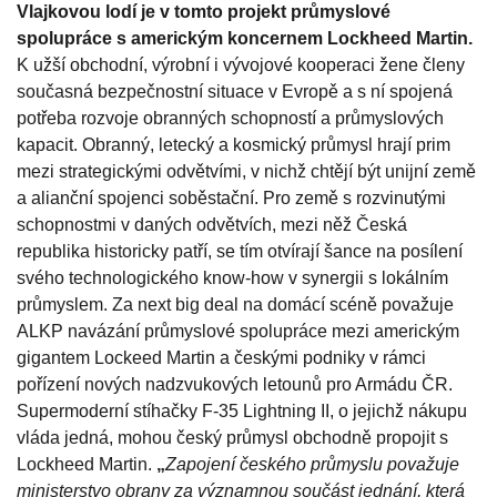
Vlajkovou lodí je v tomto projekt průmyslové
spolupráce s americkým koncernem Lockheed Martin.
K užší obchodní, výrobní i vývojové kooperaci žene členy
současná bezpečnostní situace v Evropě a s ní spojená
potřeba rozvoje obranných schopností a průmyslových
kapacit. Obranný, letecký a kosmický průmysl hrají prim
mezi strategickými odvětvími, v nichž chtějí být unijní země
a alianční spojenci soběstační. Pro země s rozvinutými
schopnostmi v daných odvětvích, mezi něž Česká
republika historicky patří, se tím otvírají šance na posílení
svého technologického know-how v synergii s lokálním
průmyslem. Za next big deal na domácí scéně považuje
ALKP navázání průmyslové spolupráce mezi americkým
gigantem Lockeed Martin a českými podniky v rámci
pořízení nových nadzvukových letounů pro Armádu ČR.
Supermoderní stíhačky F-35 Lightning II, o jejichž nákupu
vláda jedná, mohou český průmysl obchodně propojit s
Lockheed Martin.
„
Zapojení českého průmyslu považuje
ministerstvo obrany za významnou součást jednání, která