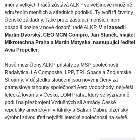
jména velkých hráčů zůstává ALKP ve většinové množině
sdružením menších a středních podniků. Ty tvoří tři čtvrtiny
členské základny. Také proto zástupci menších firem
obsadili pozice v nové dozorčí radě ALKP.
V ní zasedli
Martin Dvorský, CEO MGM Compro, Jan Staněk, majitel
Mikrotechna Praha a Martin Matyska, nastupující ředitel
Avia Propeller.
Nově mezi členy ALKP přistály za MSP společnosti
Radalytica, LA Composite, LPP, TRL Space a Znojemské
Strojírny. V důsledku sloučení jsou novými členy za
průmyslové tahouny společnosti Aero Vodochody, největší
letecká továrna v Česku, LOM Praha, který se významně
podílí na přezbrojení Vzdušných sil Armády České
republiky americkými vrtulníky a Safran Cabin, plzeňský
výrobní závod třetí největší letecké společnosti na světě.