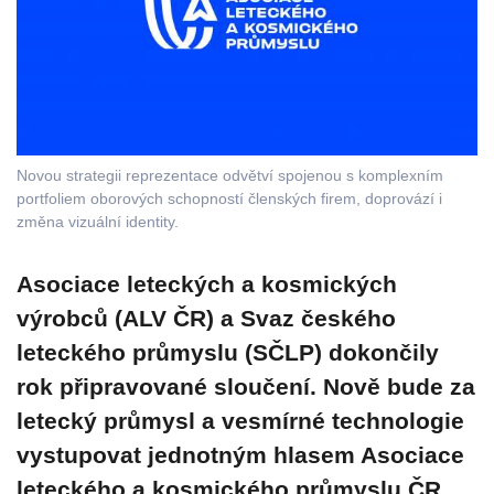
Novou strategii reprezentace odvětví spojenou s komplexním
portfoliem oborových schopností členských firem, doprovází i
změna vizuální identity.
Asociace leteckých a kosmických
výrobců (ALV ČR) a Svaz českého
leteckého průmyslu (SČLP) dokončily
rok připravované sloučení. Nově bude za
letecký průmysl a vesmírné technologie
vystupovat jednotným hlasem Asociace
leteckého a kosmického průmyslu ČR