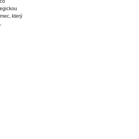
sco
tegickou
ámec, který
,