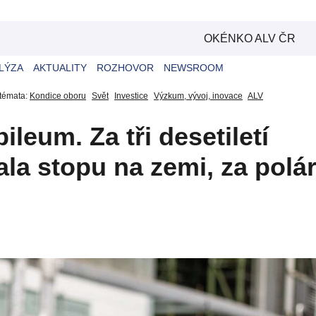
OKÉNKO ALV ČR
LÝZA
AKTUALITY
ROZHOVOR
NEWSROOM
 témata:
Kondice oboru
Svět
Investice
Výzkum, vývoj, inovace
ALV
leum. Za tři desetiletí
ala stopu na zemi, za polá