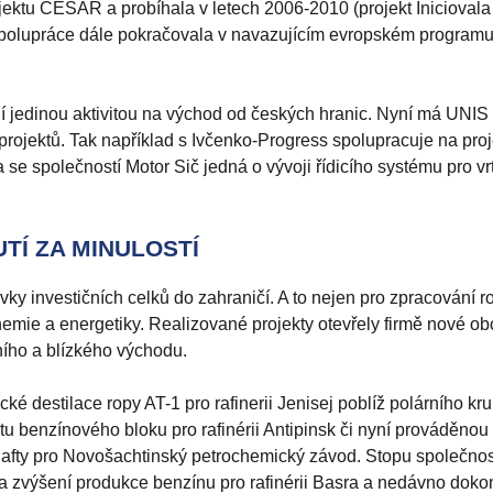
jektu CESAR a probíhala v letech 2006-2010 (projekt Iniciova
. Spolupráce dále pokračovala v navazujícím evropském progr
 jedinou aktivitou na východ od českých hranic. Nyní má UNIS
projektů. Tak například s Ivčenko-Progress spolupracuje na pro
se společností Motor Sič jedná o vývoji řídicího systému pro vr
TÍ ZA MINULOSTÍ
vky investičních celků do zahraničí. A to nejen pro zpracování r
hemie a energetiky. Realizované projekty otevřely firmě nové o
ního a blízkého východu.
é destilace ropy AT-1 pro rafinerii Jenisej poblíž polárního kru
benzínového bloku pro rafinérii Antipinsk či nyní prováděnou 
nafty pro Novošachtinský petrochemický závod. Stopu společno
na zvýšení produkce benzínu pro rafinérii Basra a nedávno doko