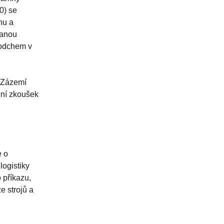
0) se
nu a
kanou
sodchem v
. Zázemí
ění zkoušek
e o
logistiky
 příkazu,
e strojů a