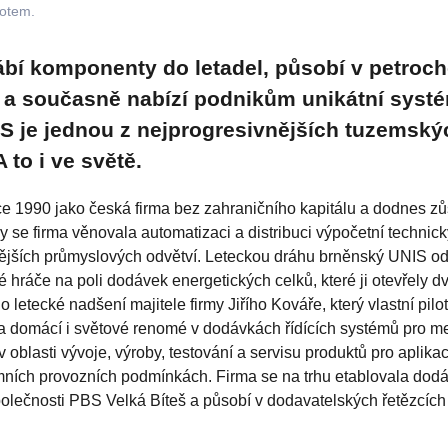
lotem.
bí komponenty do letadel, působí v petroch
y a současně nabízí podnikům unikátní systé
IS je jednou z nejprogresivnějších tuzemský
A to i ve světě.
e 1990 jako česká firma bez zahraničního kapitálu a dodnes zů
e firma věnovala automatizaci a distribuci výpočetní technick
nějších průmyslových odvětví. Leteckou dráhu brněnský UNIS od
é hráče na poli dodávek energetických celků, které ji otevřely d
o letecké nadšení majitele firmy Jiřího Kováře, který vlastní pilo
 domácí i světové renomé v dodávkách řídících systémů pro me
 oblasti vývoje, výroby, testování a servisu produktů pro aplika
rémních provozních podmínkách. Firma se na trhu etablovala dod
olečnosti PBS Velká Bíteš a působí v dodavatelských řetězcích