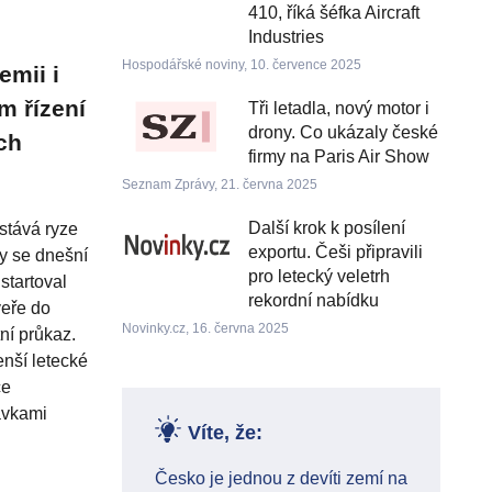
410, říká šéfka Aircraft
Industries
Hospodářské noviny, 10. července 2025
emii i
m řízení
Tři letadla, nový motor i
drony. Co ukázaly české
ch
firmy na Paris Air Show
Seznam Zprávy, 21. června 2025
Další krok k posílení
stává ryze
exportu. Češi připravili
y se dnešní
pro letecký veletrh
startoval
rekordní nabídku
veře do
Novinky.cz, 16. června 2025
tní průkaz.
nší letecké
ce
ávkami
Víte, že:
Česko je jednou z devíti zemí na