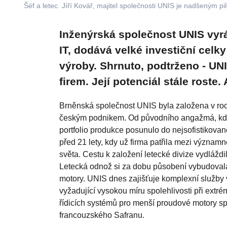
Šéf a letec. Jíří Kovář, majitel společnosti UNIS je nadšeným pi
Inženýrská společnost UNIS vyrá
IT, dodává velké investiční celk
výroby. Shrnuto, podtrženo - UN
firem. Její potenciál stále roste. 
Brněnská společnost UNIS byla založena v roc
českým podnikem. Od původního angažmá, kdy s
portfolio produkce posunulo do nejsofistikova
před 21 lety, kdy už firma patřila mezi významn
světa. Cestu k založení letecké divize vydláždil
Letecká odnož si za dobu působení vybudovala
motory. UNIS dnes zajišťuje komplexní služby v
vyžadující vysokou míru spolehlivosti při ext
řídicích systémů pro menší proudové motory sp
francouzského Safranu.