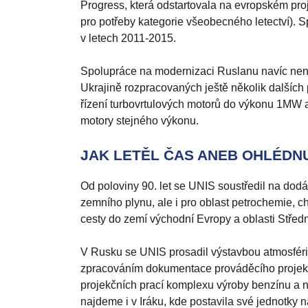
Progress, která odstartovala na evropském pro
pro potřeby kategorie všeobecného letectví)
v letech 2011-2015.
Spolupráce na modernizaci Ruslanu navíc není
Ukrajině rozpracovaných ještě několik dalších 
řízení turbovrtulových motorů do výkonu 1MW a 
motory stejného výkonu.
JAK LETĚL ČAS ANEB OHLÉDNU
Od poloviny 90. let se UNIS soustředil na dodá
zemního plynu, ale i pro oblast petrochemie, c
cesty do zemí východní Evropy a oblasti Střed
V Rusku se UNIS prosadil výstavbou atmosférick
zpracováním dokumentace prováděcího projektu 
projekčních prací komplexu výroby benzínu a 
najdeme i v Iráku, kde postavila své jednotky 