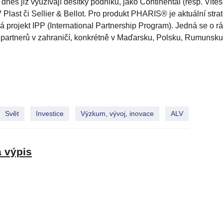
s již využívají desítky podniků, jako Continental (resp. Vite
ast či Sellier & Bellot. Pro produkt PHARIS® je aktuální stra
á projekt IPP (International Partnership Program). Jedná se o r
h partnerů v zahraničí, konkrétně v Maďarsku, Polsku, Rumunsku
Svět
Investice
Výzkum, vývoj, inovace
ALV
a výpis