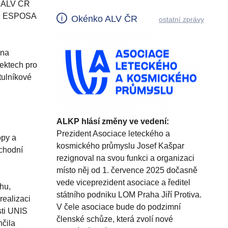
la ALV ČR
amu ESPOSA
Okénko ALV ČR
ostatní zprávy
 na
jektech pro
tulníkové
ALKP hlásí změny ve vedení:
Prezident Asociace leteckého a
opy a
kosmického průmyslu Josef Kašpar
bchodní
rezignoval na svou funkci a organizaci
místo něj od 1. července 2025 dočasně
vede viceprezident asociace a ředitel
hu,
státního podniku LOM Praha Jiří Protiva.
realizaci
V čele asociace bude do podzimní
sti UNIS
členské schůze, která zvolí nové
nčila