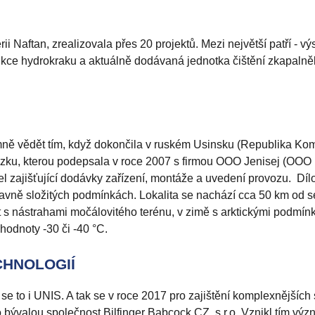
rii Naftan, zrealizovala přes 20 projektů. Mezi největší patří - v
rukce hydrokraku a aktuálně dodávaná jednotka čištění zkapalně
mně vědět tím, když dokončila v ruském Usinsku (Republika Kom
kázku, kterou podepsala v roce 2007 s firmou OOO Jenisej (OOO
tel zajišťující dodávky zařízení, montáže a uvedení provozu. Díl
pravně složitých podmínkách. Lokalita se nachází cca 50 km od 
at s nástrahami močálovitého terénu, v zimě s arktickými podmín
hodnoty -30 či -40 °C.
CHNOLOGIÍ
e to i UNIS. A tak se v roce 2017 pro zajištění komplexnějších 
 bývalou společnost Bilfinger Babcock CZ, s.r.o. Vznikl tím vý