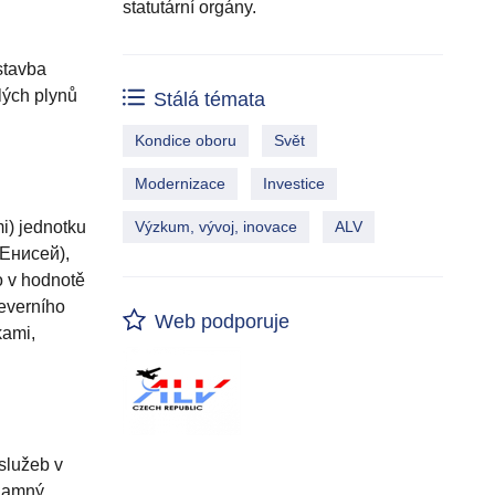
statutární orgány.
ýstavba
lých plynů
Stálá témata
Kondice oboru
Svět
Modernizace
Investice
i) jednotku
Výzkum, vývoj, inovace
ALV
 Енисей),
o v hodnotě
severního
Web podporuje
kami,
služeb v
znamný