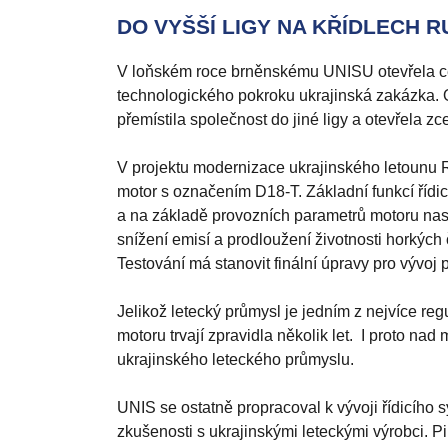
DO VYŠŠÍ LIGY NA KŘÍDLECH 
V loňském roce brněnskému UNISU otevřela ce
technologického pokroku ukrajinská zakázka. 
přemístila společnost do jiné ligy a otevřela z
V projektu modernizace ukrajinského letounu 
motor s označením D18-T. Základní funkcí řídicí
a na základě provozních parametrů motoru nas
snížení emisí a prodloužení životnosti horkých 
Testování má stanovit finální úpravy pro vývoj 
Jelikož letecký průmysl je jedním z nejvíce re
motoru trvají zpravidla několik let. I proto n
ukrajinského leteckého průmyslu.
UNIS se ostatně propracoval k vývoji řídicího
zkušenosti s ukrajinskými leteckými výrobci. P