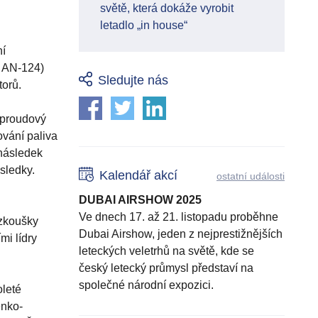
světě, která dokáže vyrobit
letadlo „in house“
ní
v AN-124)
Sledujte nás
torů.
uproudový
ování paliva
 následek
ýsledky.
Kalendář akcí
ostatní události
DUBAI AIRSHOW 2025
Ve dnech 17. až 21. listopadu proběhne
 zkoušky
Dubai Airshow, jeden z nejprestižnějších
mi lídry
leteckých veletrhů na světě, kde se
český letecký průmysl představí na
společné národní expozici.
oleté
enko-