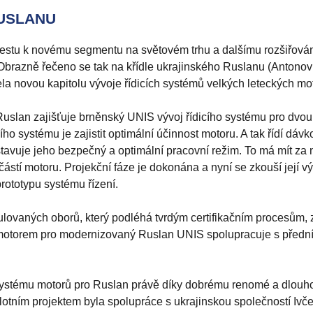
RUSLANU
stu k novému segmentu na světovém trhu a dalšímu rozšiřová
Obrazně řečeno se tak na křídle ukrajinského Ruslanu (Antono
cela novou kapitolu vývoje řídicích systémů velkých leteckých mo
Ruslan zajišťuje brněnský UNIS vývoj řídicího systému pro dvo
ho systému je zajistit optimální účinnost motoru. A tak řídí dávk
tavuje jeho bezpečný a optimální pracovní režim. To má mít za
částí motoru. Projekční fáze je dokonána a nyní se zkouší její v
prototypu systému řízení.
gulovaných oborů, který podléhá tvrdým certifikačním procesům,
ad motorem pro modernizovaný Ruslan UNIS spolupracuje s přední
 systému motorů pro Ruslan právě díky dobrému renomé a dlouh
ilotním projektem byla spolupráce s ukrajinskou společností Ivč