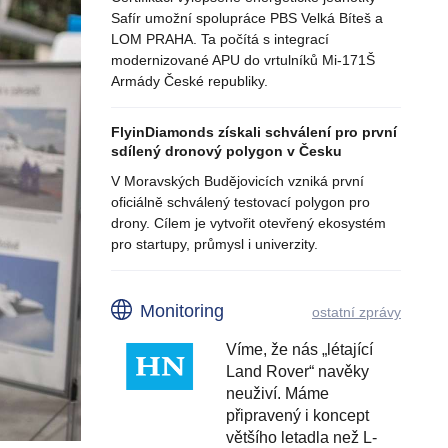
Safír umožní spolupráce PBS Velká Bíteš a
LOM PRAHA. Ta počítá s integrací
modernizované APU do vrtulníků Mi-171Š
Armády České republiky.
FlyinDiamonds získali schválení pro první
sdílený dronový polygon v Česku
V Moravských Budějovicích vzniká první
oficiálně schválený testovací polygon pro
drony. Cílem je vytvořit otevřený ekosystém
pro startupy, průmysl i univerzity.
Monitoring
ostatní zprávy
Víme, že nás „létající
Land Rover“ navěky
neuživí. Máme
připravený i koncept
většího letadla než L-