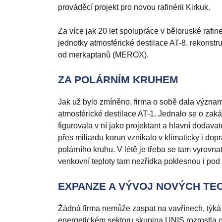
prováděcí projekt pro novou rafinérii Kirkuk.
Za více jak 20 let spolupráce v běloruské rafine
jednotky atmosférické destilace AT-8, rekonst
od merkaptanů (MEROX).
ZA POLÁRNÍM KRUHEM
Jak už bylo zmíněno, firma o sobě dala význa
atmosférické destilace AT-1. Jednalo se o za
figurovala v ní jako projektant a hlavní dodava
přes miliardu korun vznikalo v klimaticky i do
polárního kruhu. V létě je třeba se tam vyrovn
venkovní teploty tam nezřídka poklesnou i pod 
EXPANZE A VÝVOJ NOVÝCH TE
Žádná firma nemůže zaspat na vavřínech, týká s
energetickém sektoru skupina UNIS rozrostla o