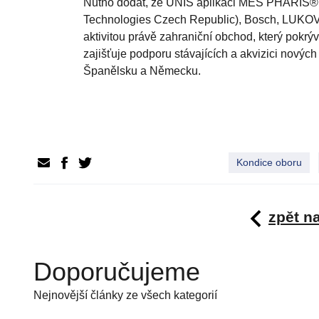
Nutno dodat, že UNIS aplikaci MES PHARIS® dne
Technologies Czech Republic), Bosch, LUKOV Pl
aktivitou právě zahraniční obchod, který pokrýv
zajišťuje podporu stávajících a akvizici novýc
Španělsku a Německu.
Kondice oboru
zpět n
Doporučujeme
Nejnovější články ze všech kategorií