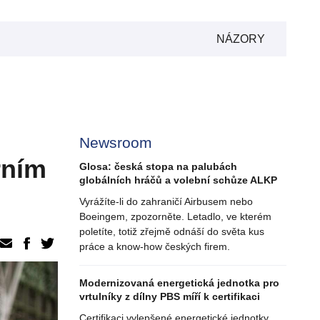
NÁZORY
Newsroom
rním
Glosa: česká stopa na palubách
globálních hráčů a volební schůze ALKP
Vyrážíte-li do zahraničí Airbusem nebo
Boeingem, zpozorněte. Letadlo, ve kterém
poletíte, totiž zřejmě odnáší do světa kus
práce a know-how českých firem.
Modernizovaná energetická jednotka pro
vrtulníky z dílny PBS míří k certifikaci
Certifikaci vylepšené energetické jednotky