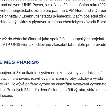
 pod názvem UNIS Power, s.r.o. Na začátku letošního roku (202
nového energetického zdroje pro papírnu UPM Nordland v Dörpe
celor Mittal v Eisenhüttenstadtu (Německo). Zatím poslední zís
ombinovaný cyklus s plynovou turbínou chemických závodů Bor
též do vědecké činnosti jako spoluřešitel evropských projektů
VTP UNIS tvoří akreditované zkušební laboratoře pro provád
CE MES PHARIS®
ojeno též s unikátním systémem řízení výroby v podnicích. Jd
citní plánování, rozvrhování a řízení výroby, údržby a výrobní 
IS®“. Pokrývá potřeby výroby od okamžiku vystavení výrobního
u. Po celých 24 hodin denně sleduje a řídí výrobu, sbírá data z
dnocuje.