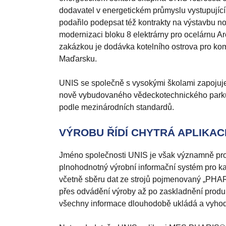
dodavatel v energetickém průmyslu vystupující
podařilo podepsat též kontrakty na výstavbu 
modernizaci bloku 8 elektrárny pro ocelárnu Ar
zakázkou je dodávka kotelního ostrova pro k
Maďarsku.
UNIS se společně s vysokými školami zapojuje 
nově vybudovaného vědeckotechnického parku 
podle mezinárodních standardů.
VÝROBU ŘÍDÍ CHYTRÁ APLIKA
Jméno společnosti UNIS je však významně prop
plnohodnotný výrobní informační systém pro kapa
včetně sběru dat ze strojů pojmenovaný „PHAR
přes odvádění výroby až po zaskladnění produkt
všechny informace dlouhodobě ukládá a vyho